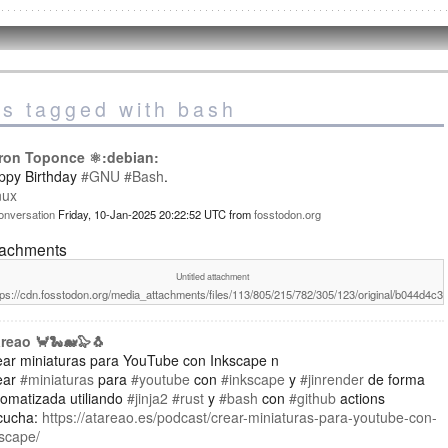
es tagged with bash
ron Toponce ⚛️:debian:
ppy Birthday
#GNU
#Bash
.
nux
onversation
Friday, 10-Jan-2025 20:22:52 UTC
from
fosstodon.org
tachments
Untitled attachment
tps://cdn.fosstodon.org/media_attachments/files/113/805/215/782/305/123/original/b044d4c3
areao 🦀🐍🐋🦭🐧
ear miniaturas para YouTube con Inkscape n
ear
#miniaturas
para
#youtube
con
#inkscape
y
#jinrender
de forma
tomatizada utiliando
#jinja2
#rust
y
#bash
con
#github
actions
cucha:
https://atareao.es/podcast/crear-miniaturas-para-youtube-con-
scape/