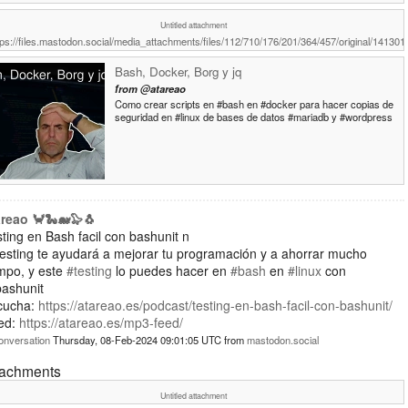
Untitled attachment
tps://files.mastodon.social/media_attachments/files/112/710/176/201/364/457/original/14130
Bash, Docker, Borg y jq
from
@atareao
Como crear scripts en #bash en #docker para hacer copias de
seguridad en #linux de bases de datos #mariadb y #wordpress
areao 🦀🐍🐋🦭🐧
ting en Bash facil con bashunit n
testing te ayudará a mejorar tu programación y a ahorrar mucho
mpo, y este
#testing
lo puedes hacer en
#bash
en
#linux
con
ashunit
cucha:
https://atareao.es/podcast/testing-en-bash-facil-con-bashunit/
ed:
https://atareao.es/mp3-feed/
onversation
Thursday, 08-Feb-2024 09:01:05 UTC
from
mastodon.social
tachments
Untitled attachment