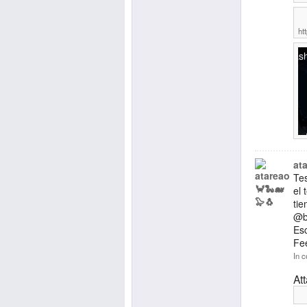
ht
at
Tes
el 
tie
@b
Es
Fe
In c
At