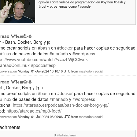
opinión sobre vídeos de programación en #python #bash y
#rust y otros temas como #vscode
areao 🦀🐍🐋🦭🐧
 - Bash, Docker, Borg y jq
mo crear scripts en
#bash
en
#docker
para hacer copias de seguridad
#linux
de bases de datos
#mariadb
y
#wordpress
...
tps://www.youtube.com/watch?v=czLWjCClwuk
tareaoConLinux
#podcastesp
onversation
Monday, 01-Jul-2024 16:10:10 UTC
from
mastodon.social
areao 🦀🐍🐋🦭🐧
h, Docker, Borg y jq n
mo crear scripts en
#bash
en
#docker
para hacer copias de seguridad
#linux
de bases de datos
#mariadb
y
#wordpress
cucha:
https://atareao.es/podcast/bash-docker-borg-y-jq/
ed:
https://atareao.es/mp3-feed/
onversation
Monday, 01-Jul-2024 08:00:06 UTC
from
mastodon.social
tachments
Untitled attachment