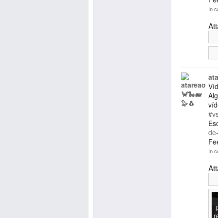
In c
At
at
Ví
Al
ví
#v
Es
de-
Fe
In c
At