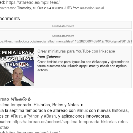
ed:
https://atareao.es/mp3-feed/
onversation
Thursday, 10-Oct-2024 08:00:05 UTC
from
mastodon.social
tachments
Untitled attachment
Untitled attachment
tps://files.mastodon.social/media_attachments/files/113/282/069/455/012/706/original/361d2
Crear miniaturas para YouTube con Inkscape
from
@atareao
Crear #miniaturas para #youtube con #inkscape y #jinrender de
forma automatizada utiliando #jinja2 #rust y #bash con #github
actions
areao 🦀🐍🐋🦭🐧
tima temporada. Historias, Retos y Notas. n
cia la séptima temporada de atareao con
#linux
con nuevas historias,
tos en
#Rust
,
#Python
y
#Bash
, y aplicaciones innovadoras.
cucha:
https://atareao.es/podcast/septima-temporada-historias-retos-
otas/
ed:
https://atareao.es/mp3-feed/