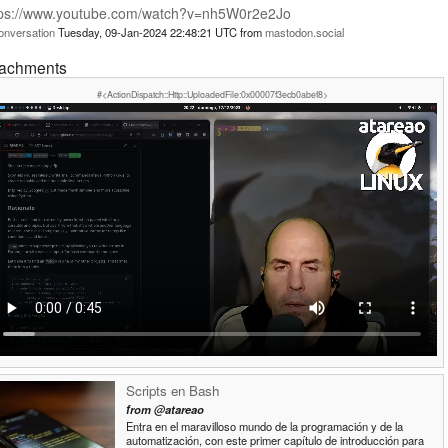
tps://www.youtube.com/watch?v=nh5W0r2e2Jo
onversation
Tuesday, 09-Jan-2024 22:48:21 UTC
from
mastodon.social
tachments
#<ActionDispatch::Http::UploadedFile:0x00007f3ecb0abef8>
Scripts en Bash
from
@atareao
Entra en el maravilloso mundo de la programación y de la
automatización, con este primer capítulo de introducción para