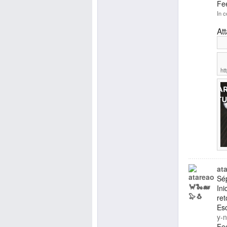
Fe
In c
At
ht
at
Sép
Ini
re
Es
y-n
Fe