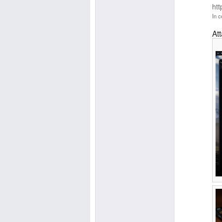
ht
In c
At