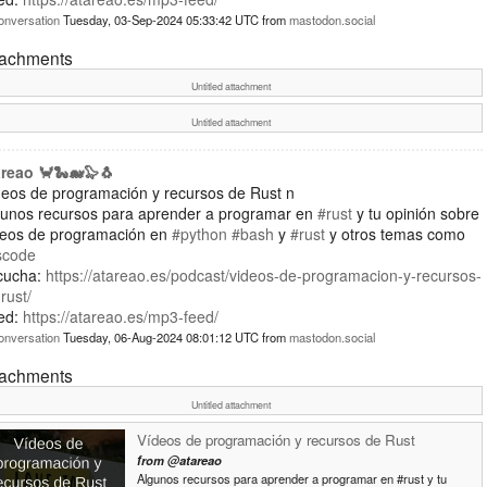
onversation
Tuesday, 03-Sep-2024 05:33:42 UTC
from
mastodon.social
tachments
Untitled attachment
Untitled attachment
areao 🦀🐍🐋🦭🐧
deos de programación y recursos de Rust n
gunos recursos para aprender a programar en
#rust
y tu opinión sobre
deos de programación en
#python
#bash
y
#rust
y otros temas como
scode
cucha:
https://atareao.es/podcast/videos-de-programacion-y-recursos-
rust/
ed:
https://atareao.es/mp3-feed/
onversation
Tuesday, 06-Aug-2024 08:01:12 UTC
from
mastodon.social
tachments
Untitled attachment
Vídeos de programación y recursos de Rust
from
@atareao
Algunos recursos para aprender a programar en #rust y tu