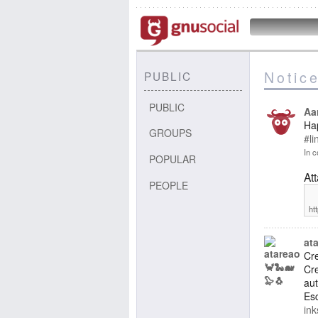
Notic
PUBLIC
PUBLIC
Aa
Ha
GROUPS
#li
In c
POPULAR
At
PEOPLE
ht
at
Cr
Cr
au
Es
ink