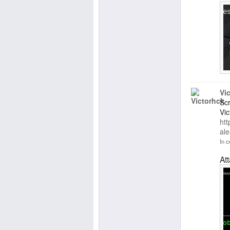
Vi
Scr
Vic
htt
ale
In c
At