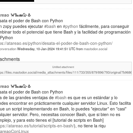
areao 🦀🐍🐋🦭🐧
sata el poder de Bash con Python
n zxpy puedes ejecutar
#bash
en
#python
fácilmente, para conseguir
binar todo el potencial que tiene Bash y la facilidad de programación
 Python
ps://atareao.es/python/desata-el-poder-de-bash-con-python/
onversation
Wednesday, 10-Jan-2024 19:41:51 UTC
from
mastodon.social
tachments
Untitled attachment
tps://files.mastodon.social/media_attachments/files/111/733/355/879/896/793/original/7b968
areao 🦀🐍🐋🦭🐧
sata el poder de Bash con Python
a de las grandes ventajas de
#bash
es que es un estándar y lo
des encontrar en prácticamente cualquier servidor Linux. Esto facilita
ue un script implementando en Bash, lo puedes *ejecutar* en *casi*
lquier servidor. Pero, necesitas conocer Bash, que si bien no es
plejo, y para esto tienes el [tutorial de scripts en Bash]
tps://atareao.es/tutorial/scripts-en-bash/
), no tiene la riqu
tareaoConLinux