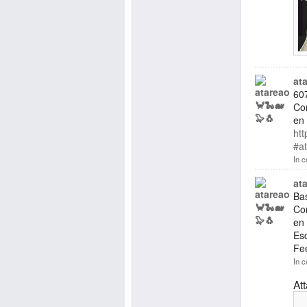
at
607
Co
en
ht
#a
In c
at
Bas
Co
en
Es
Fe
In c
At