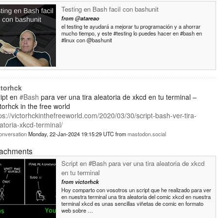
Testing en Bash facil con bashunit
from
@atareao
el testing te ayudará a mejorar tu programación y a ahorrar
mucho tiempo, y este #testing lo puedes hacer en #bash en
#linux con @bashunit
ctorhck
ipt en
#Bash
para ver una tira aleatoria de xkcd en tu terminal –
torhck in the free world
ps://victorhckinthefreeworld.com/2020/03/30/script-bash-ver-tira-
atoria-xkcd-terminal/
onversation
Monday, 22-Jan-2024 19:15:29 UTC
from
mastodon.social
tachments
Script en #Bash para ver una tira aleatoria de xkcd
en tu terminal
from
victorhck
Hoy comparto con vosotros un script que he realizado para ver
en nuestra terminal una tira aleatoria del comic xkcd en nuestra
terminal xkcd es unas sencillas viñetas de comic en formato
web sobre …