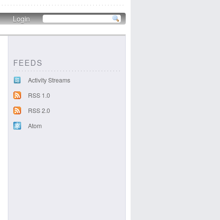
Login
FEEDS
Activity Streams
RSS 1.0
RSS 2.0
Atom
1f7df443.png