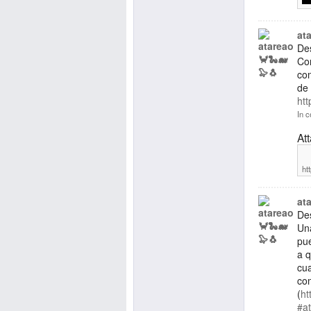
at
De
Co
com
de
htt
In c
At
ht
at
De
Un
pue
a q
cua
com
(
ht
#a