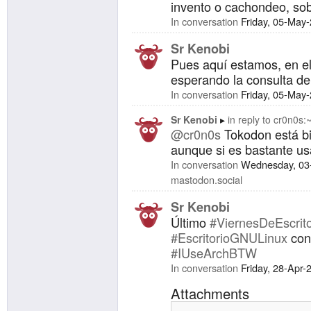
invento o cachondeo, sobr
In conversation
Friday, 05-May
Sr Kenobi
Pues aquí estamos, en el
esperando la consulta del 
In conversation
Friday, 05-May
Sr Kenobi
in reply to
cr0n0s:~
@cr0n0s
Tokodon está bi
aunque si es bastante us
In conversation
Wednesday, 03
mastodon.social
Sr Kenobi
Último
#ViernesDeEscrito
#EscritorioGNULinux
co
#IUseArchBTW
In conversation
Friday, 28-Apr
Attachments