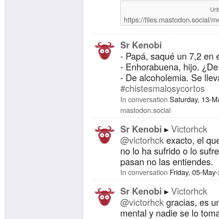
Unt
https://files.mastodon.social
Sr Kenobi
- Papá, saqué un 7,2 en e
- Enhorabuena, hijo. ¿De 
- De alcoholemia. Se llev
#chistesmalosycortos
In conversation
Saturday, 13-M
mastodon.social
Victorhck
Sr Kenobi
@victorhck
exacto, el qu
no lo ha sufrido o lo sufr
pasan no las entiendes.
In conversation
Friday, 05-May
Victorhck
Sr Kenobi
@victorhck
gracias, es u
mental y nadie se lo toma