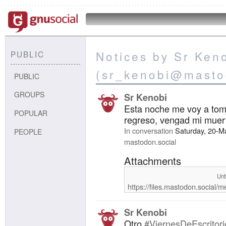
Notices by Sr Ken
PUBLIC
(sr_kenobi@masto
PUBLIC
GROUPS
Sr Kenobi
Esta noche me voy a toma
POPULAR
regreso, vengad mi muer
In conversation
Saturday, 20-M
PEOPLE
mastodon.social
Attachments
Unt
https://files.mastodon.social
Sr Kenobi
Otro
#ViernesDeEscritori