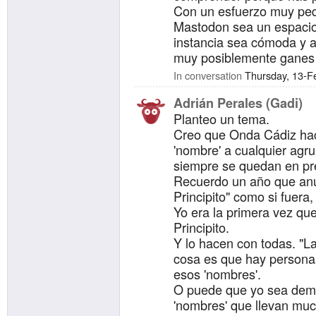
Con un esfuerzo muy peq
Mastodon sea un espacio
instancia sea cómoda y a
muy posiblemente ganes 
estas pequeñas cosas.
In conversation
Thursday, 13-F
Ayúdanos a que Masto.es
Adrián Perales (Gadi)
Gracias.
Planteo un tema.
#PonALTSiempre
Creo que Onda Cádiz hac
'nombre' a cualquier agru
siempre se quedan en pre
Recuerdo un año que anu
Principito" como si fuera
Yo era la primera vez q
Principito.
Y lo hacen con todas. "La
cosa es que hay persona
esos 'nombres'.
O puede que yo sea demas
'nombres' que llevan mu