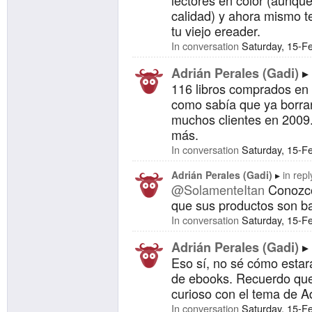
lectores en color (aunqu
calidad) y ahora mismo 
tu viejo ereader.
In conversation
Saturday, 15-F
Adrián Perales (Gadi)
116 libros comprados en
como sabía que ya borraro
muchos clientes en 2009.
más.
In conversation
Saturday, 15-F
Adrián Perales (Gadi)
in repl
@SolamenteItan
Conozco
que sus productos son bas
In conversation
Saturday, 15-F
Adrián Perales (Gadi)
Eso sí, no sé cómo estar
de ebooks. Recuerdo que
curioso con el tema de Ad
In conversation
Saturday, 15-F