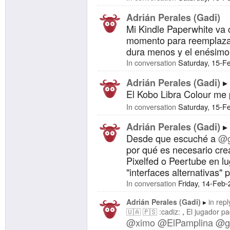
Adrián Perales (Gadi)
Mi Kindle Paperwhite va 
momento para reemplazarl
dura menos y el enésimo
In conversation
Saturday, 15-F
Adrián Perales (Gadi)
El Kobo Libra Colour me 
In conversation
Saturday, 15-F
Adrián Perales (Gadi)
Desde que escuché a
@g
por qué es necesario cre
Pixelfed o Peertube en l
"interfaces alternativas" 
In conversation
Friday, 14-Feb
Adrián Perales (Gadi)
in repl
🇺🇦 🇵🇸 :cadiz:
El jugador pa
@ximo
@ElPamplina
@ga