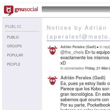
Notices by Adrián
PUBLIC
(aperalesf@masto
PUBLIC
GROUPS
Adrián Perales (Gadi)
in repl
@the_cheis
En tu equipo.
POPULAR
exactamente los mismos
xD
PEOPLE
In conversation
Friday, 21-Mar
Adrián Perales (Gadi)
Ea, pues ya estoy liado o
Parece que los Kobo son
gran tecnológica. En est
sabemos qué ocurre con 
Por su parte, Pocketbook