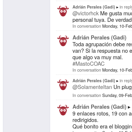
Adrián Perales (Gadi)
in repl
@victorhck
Me gusta muc
personal tuya. De verdad
In conversation
Monday, 10-Fe
Adrián Perales (Gadi)
Toda agrupación debe re
van? Si la respuesta no e
que algo va muy mal.
#MastoCOAC
In conversation
Monday, 10-Fe
Adrián Perales (Gadi)
in repl
@SolamenteItan
Un plug
In conversation
Sunday, 09-Fe
Adrián Perales (Gadi)
9 enlaces rotos, 19 con a
redirigidos.
Qué bonito era el bloggin