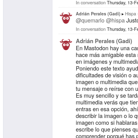
In conversation
Thursday, 13-F
Adrián Perales (Gadi)
Hispa 
@quemarlo
@hispa
Just
In conversation
Thursday, 13-F
Adrián Perales (Gadi)
En Mastodon hay una car
hace más amigable esta re
en imágenes y multimedia
Poniendo este texto ayud
dificultades de visión o 
imagen o multimedia que 
tu mensaje o reírse con
Es muy sencillo y se tard
multimedia verás que tien
entras en esa opción, ah
describir la imagen o lo 
imagen como si hablaras 
escribe lo que pienses q
comprender porqué has p