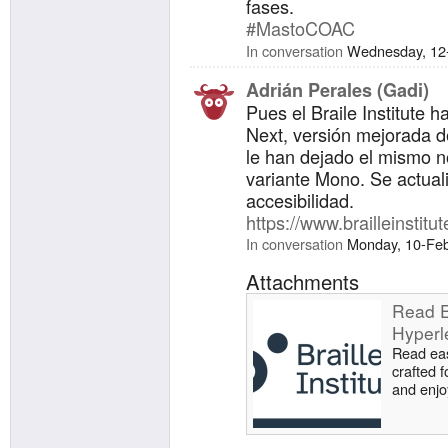
fases.
#MastoCOAC
In conversation
Wednesday, 12
Adrián Perales (Gadi)
Pues el Braile Institute 
Next, versión mejorada de
le han dejado el mismo 
variante Mono. Se actual
accesibilidad.
https://www.brailleinstitut
In conversation
Monday, 10-Fe
Attachments
Read E
Hyperl
Read eas
crafted 
and enjo
compute