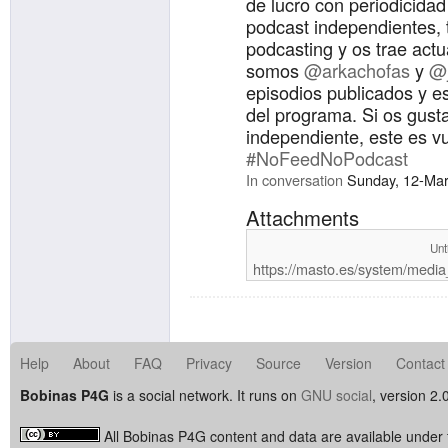
de lucro con periodicida
podcast independientes, t
podcasting y os trae actua
somos
@arkachofas
y
@
episodios publicados y 
del programa. Si os gusta
independiente, este es vu
#NoFeedNoPodcast
In conversation
Sunday, 12-Mar
Attachments
Unt
https://masto.es/system/medi
Help
About
FAQ
Privacy
Source
Version
Contact
Bobinas P4G
is a social network. It runs on
GNU social
, version 2.
All Bobinas P4G content and data are available under