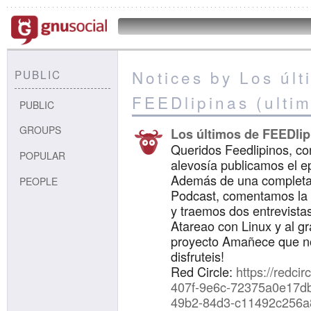
Notices by Los últ
PUBLIC
FEEDlipinas (ulti
PUBLIC
GROUPS
Los últimos de FEEDlip
Queridos Feedlipinos, co
POPULAR
alevosía publicamos el e
Además de una completa
PEOPLE
Podcast, comentamos la 
y traemos dos entrevista
Atareao con Linux y al g
proyecto Amañece que n
disfruteis!
Red Circle:
https://redc
407f-9e6c-72375a0e17db
49b2-84d3-c11492c256a