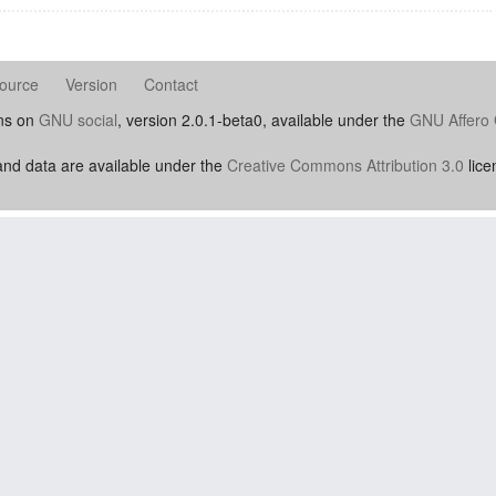
ource
Version
Contact
uns on
GNU social
, version 2.0.1-beta0, available under the
GNU Affero 
nd data are available under the
Creative Commons Attribution 3.0
lice