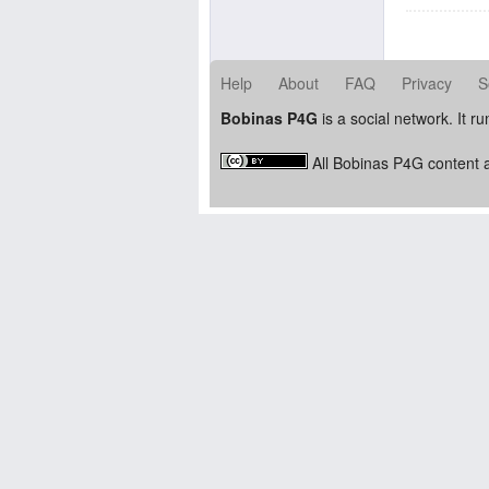
Help
About
FAQ
Privacy
S
Bobinas P4G
is a social network. It r
All Bobinas P4G content a