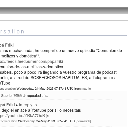
rsation
pá Friki
enas muchachada, he compartido un nuevo episodio "Comunión de
 mellizos y domótica"".
ps://feeds.feedburner.com/papafriki
omunion-de-los-mellizos-y-domotica
sabéis, poco a poco irá llegando a vuestro programa de podcast
vorito, a la red de SOSPECHOSOS HABITUALES, a Telegram o a
uTube
onversation
Wednesday, 24-May-2023 07:57:41 UTC
from
mas.to
 Gabriel 🎙️📷📰📡
repeated this.
pá Friki
in reply to
 dejo el enlace a Youtube por si lo necesitais
tps://youtu.be/ZRkA7OuB-js
conversation
Wednesday, 24-May-2023 07:57:41 UTC
permalink