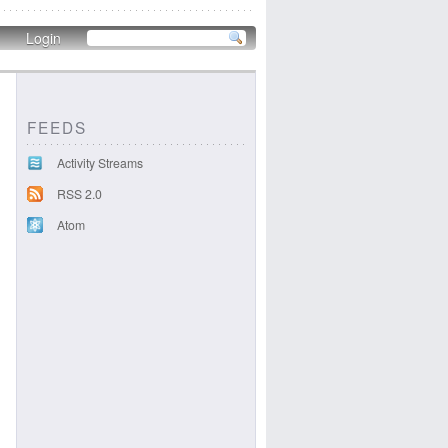
Login
FEEDS
Activity Streams
RSS 2.0
Atom