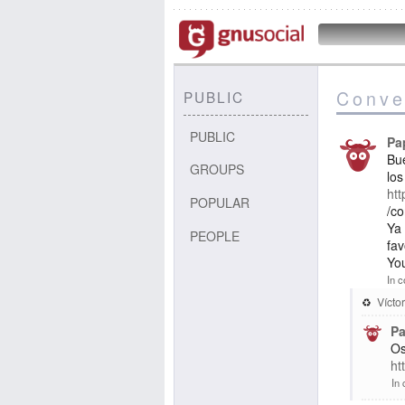
Conve
PUBLIC
PUBLIC
Pa
Bu
GROUPS
los
htt
POPULAR
/c
Ya 
PEOPLE
fa
Yo
In c
Víctor
Pa
Os
ht
In 