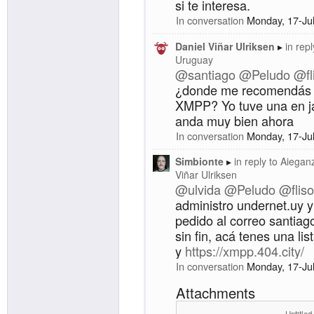
si te interesa.
In conversation
Monday, 17-Ju
Daniel Viñar Ulriksen
in repl
Uruguay
@santiago
@Peludo
@fl
¿donde me recomendás 
XMPP? Yo tuve una en ja
anda muy bien ahora
In conversation
Monday, 17-Ju
Simbionte
in reply to
Aiegan
Viñar Ulriksen
@ulvida
@Peludo
@fliso
administro undernet.uy 
pedido al correo santia
sin fin, acá tenes una lis
y
https://xmpp.404.city/
In conversation
Monday, 17-Ju
Attachments