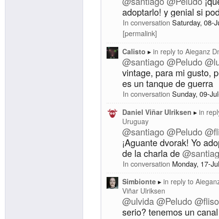
@santiago
@Peludo
¡qu
adoptarlo! y genial si po
In conversation
Saturday, 08-J
permalink
Calisto
in reply to
Aieganz D
@santiago
@Peludo
@lu
vintage, para mi gusto,
es un tanque de guerra
In conversation
Sunday, 09-Ju
Daniel Viñar Ulriksen
in repl
Uruguay
@santiago
@Peludo
@fl
¡Aguante dvorak! Yo adop
de la charla de
@santia
In conversation
Monday, 17-Ju
Simbionte
in reply to
Aiegan
Viñar Ulriksen
@ulvida
@Peludo
@fliso
serio? tenemos un cana