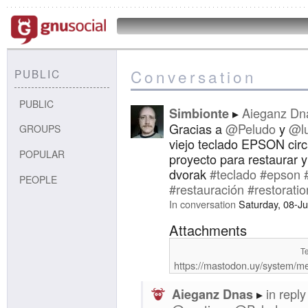
Conversation
PUBLIC
PUBLIC
Aieganz Dn
Simbionte
Gracias a
@Peludo
y
@lu
GROUPS
viejo teclado EPSON circ
POPULAR
proyecto para restaurar y
dvorak
#teclado
#epson
PEOPLE
#restauración
#restoratio
In conversation
Saturday, 08-J
Attachments
T
https://mastodon.uy/system/m
in reply
Aieganz Dnas