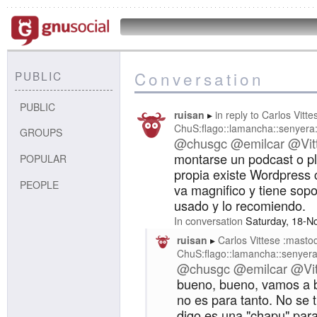
Conversation
PUBLIC
PUBLIC
ruisan
in reply to
Carlos Vitt
ChuS:flago::lamancha::senyera
GROUPS
@chusgc
@emilcar
@Vit
montarse un podcast o p
POPULAR
propia existe Wordpress 
PEOPLE
va magnifico y tiene sopo
usado y lo recomiendo.
In conversation
Saturday, 18-N
ruisan
Carlos Vittese :masto
ChuS:flago::lamancha::senyera
@chusgc
@emilcar
@Vi
bueno, bueno, vamos a b
no es para tanto. No se 
digo es una "chapu" par