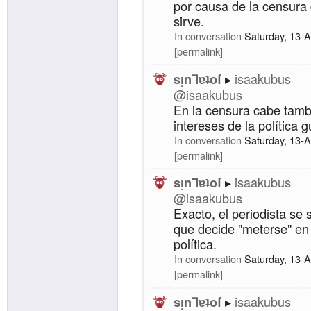
por causa de la censura 
sirve.
In conversation
Saturday, 13-
permalink
isaakubus
sᴉnꓶɐʇoſ
@isaakubus
En la censura cabe tambi
intereses de la política 
In conversation
Saturday, 13-
permalink
isaakubus
sᴉnꓶɐʇoſ
@isaakubus
Exacto, el periodista se
que decide "meterse" en
política.
In conversation
Saturday, 13-
permalink
isaakubus
sᴉnꓶɐʇoſ