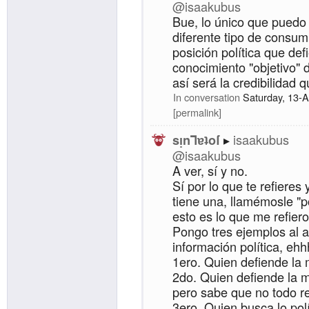
@isaakubus
Bue, lo único que puedo 
diferente tipo de consum
posición política que def
conocimiento "objetivo"
así será la credibilidad 
In conversation
Saturday, 13-
permalink
isaakubus
sᴉnꓶɐʇoſ
@isaakubus
A ver, sí y no.
Sí por lo que te refiere
tiene una, llamémosle "po
esto es lo que me refiero
Pongo tres ejemplos al a
información política, ehhh
1ero. Quien defiende la 
2do. Quien defiende la m
pero sabe que no todo r
3ero. Quien busca lo pol