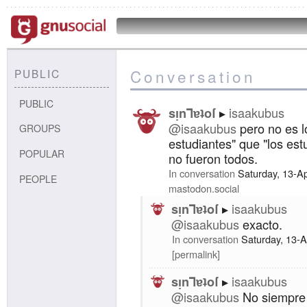
Conversation
PUBLIC
PUBLIC
isaakubus
sᴉnꓶɐʇoſ
@isaakubus
pero no es l
GROUPS
estudiantes" que "los est
POPULAR
no fueron todos.
In conversation
Saturday, 13-A
PEOPLE
mastodon.social
isaakubus
sᴉnꓶɐʇoſ
@isaakubus
exacto.
In conversation
Saturday, 13-
permalink
isaakubus
sᴉnꓶɐʇoſ
@isaakubus
No siempre 