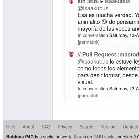
isaakubus
sᴉnꓶɐʇoſ
@isaakubus
Esa es mucha verdad. Y
animalito 😆 de pensami
mayoría de las veces an
In conversation
Saturday, 13-
permalink
// Pull Request :masto
@isaakubus
lo estuve le
como todos los element
para desinformar, desde 
visual.
In conversation
Saturday, 13-
permalink
Help
About
FAQ
Privacy
Source
Version
Contact
Bobinas P4G
is a social network. It runs on
GNU social
, version 2.