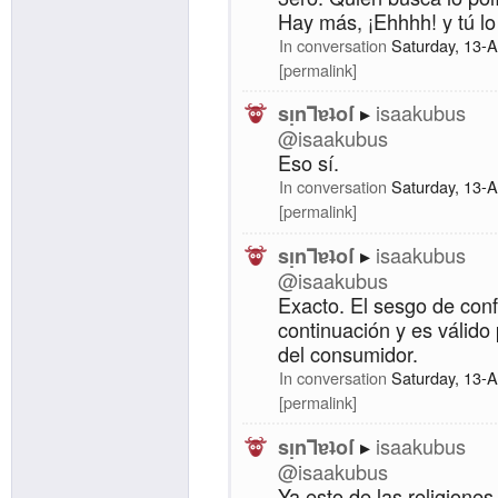
Hay más, ¡Ehhhh! y tú lo
In conversation
Saturday, 13-
permalink
isaakubus
sᴉnꓶɐʇoſ
@isaakubus
Eso sí.
In conversation
Saturday, 13-
permalink
isaakubus
sᴉnꓶɐʇoſ
@isaakubus
Exacto. El sesgo de conf
continuación y es válido 
del consumidor.
In conversation
Saturday, 13-
permalink
isaakubus
sᴉnꓶɐʇoſ
@isaakubus
Ya esto de las religione