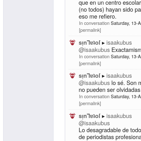
que en un centro escolar
(no todos) hayan sido par
eso me refiero.
In conversation
Saturday, 13-
permalink
isaakubus
sᴉnꓶɐʇoſ
@isaakubus
Exactamism
In conversation
Saturday, 13-
permalink
isaakubus
sᴉnꓶɐʇoſ
@isaakubus
lo sé. Son 
no pueden ser olvidadas 
In conversation
Saturday, 13-
permalink
isaakubus
sᴉnꓶɐʇoſ
@isaakubus
Lo desagradable de todo 
de periodistas profesiona