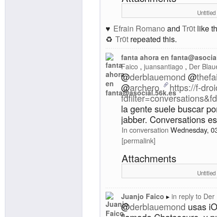
Untitled
Efrain Romano
and
Tr0t
like th
Tr0t
repeated this.
fanta ahora en fanta@asocia
Faico
juansantiago
Der Blau
@
derblauemond
@
thefa
@
archero
https://f-dr
fdfilter=conversations&f
la gente suele buscar p
jabber. Conversations es
In conversation
Wednesday, 0
permalink
Attachments
Untitled
Juanjo Faico
in reply to
Der
@
derblauemond
usas iOS
llamada Chatsecure, y 