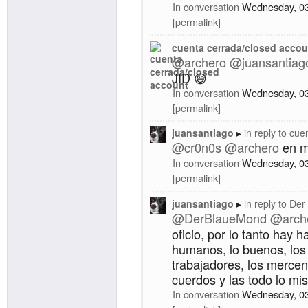
In conversation
Wednesday, 0
permalink
cuenta cerrada/closed accou
@
archero
@
juansantiag
JID 😅
In conversation
Wednesday, 0
permalink
juansantiago
in reply to
cuen
@
cr0n0s
@
archero
en mi
In conversation
Wednesday, 0
permalink
juansantiago
in reply to
Der
@
DerBlaueMond
@
arch
oficio, por lo tanto hay
humanos, lo buenos, los 
trabajadores, los mercena
cuerdos y las todo lo mi
In conversation
Wednesday, 0