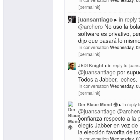
permalink
in reply 
juansantiago
@
archero
No uso la bola
software es privativo, pe
dijo que pasará lo mismo
In conversation
Wednesday, 0
permalink
JEDI Knight
in reply to
juans
@
juansantiago
por supue
Todos a Jabber, leches.
In conversation
Wednesday, 0
permalink
Der Blaue Mond 🌍
in reply 
@
juansantiago
@
archer
confianza respecto a la 
elegís Jabber en vez de 
la elección favorita de lo
In conversation
Wednesday, 0