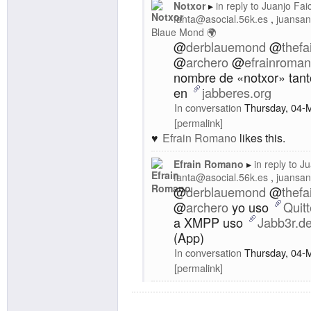
Notxor
in reply to
Juanjo Fai
fanta@asocial.56k.es
juansan
Blaue Mond 🌍
@
derblauemond
@
thefa
@
archero
@
efrainroma
nombre de «notxor» tan
en
jabberes.org
In conversation
Thursday, 04-
permalink
Efrain Romano
likes this.
Efrain Romano
in reply to
Ju
fanta@asocial.56k.es
juansan
@
derblauemond
@
thefa
@
archero
yo uso
Quitt
a XMPP uso
Jabb3r.d
(App)
In conversation
Thursday, 04-
permalink