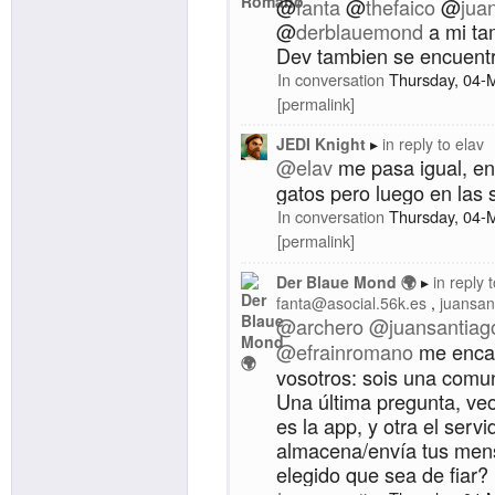
@
fanta
@
thefaico
@
jua
@
derblauemond
a mi ta
Dev tambien se encuentr
In conversation
Thursday, 04-
permalink
JEDI Knight
in reply to
elav
@
elav
me pasa igual, en 
gatos pero luego en las 
In conversation
Thursday, 04-
permalink
Der Blaue Mond 🌍
in reply 
fanta@asocial.56k.es
juansan
@
archero
@
juansantiag
@
efrainromano
me enca
vosotros: sois una comu
Una última pregunta, v
es la app, y otra el servi
almacena/envía tus men
elegido que sea de fiar?