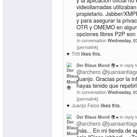
y la aplicación oficial no 
videollamadas utilizaban
propietario. Jabber/XMP
y para asegurar la privac
OTR y OMEMO en algunos
opciones libres P2P son
In conversation
Wednesday, 0
permalink
Tr0t
likes this.
Der Blaue Mond 🌍
in reply 
@
archero
@
juansantiag
Juanjo. Gracias por la i
hayas tenido que repetirl
In conversation
Wednesday, 0
permalink
Juanjo Faico
likes this.
Der Blaue Mond 🌍
in reply 
@
archero
@
juansantiag
más... En mi tienda de a
sale "Cisco jabber"... ¿T