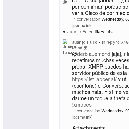
por confirmar, porque s
ver a Cisco de por medio
In conversation
Wednesday, 0
permalink
Juanjo Faico
likes this.
Juanjo Faico
in reply to
XMP
Mond 🌍
@
derblauemond
jajaj, n
repetimos muchas veces 
probar XMPP puedes hac
servidor público de esta 
https://list.jabber.at/
y uti
(escritorio) o Conversat
muchos más. Y si me ve
darme un toque a thefai
!
xmppes
In conversation
Wednesday, 0
permalink
Attachments