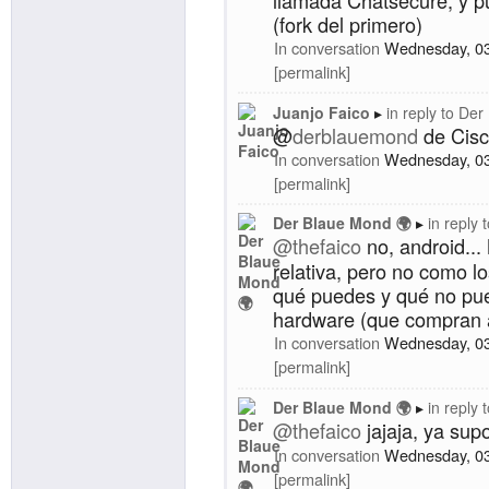
(fork del primero)
In conversation
Wednesday, 0
permalink
Juanjo Faico
in reply to
Der
@
derblauemond
de Cisc
In conversation
Wednesday, 0
permalink
Der Blaue Mond 🌍
in reply 
@
thefaico
no, android... 
relativa, pero no como l
qué puedes y qué no pu
hardware (que compran a 
In conversation
Wednesday, 0
permalink
Der Blaue Mond 🌍
in reply 
@
thefaico
jajaja, ya supo
In conversation
Wednesday, 0
permalink