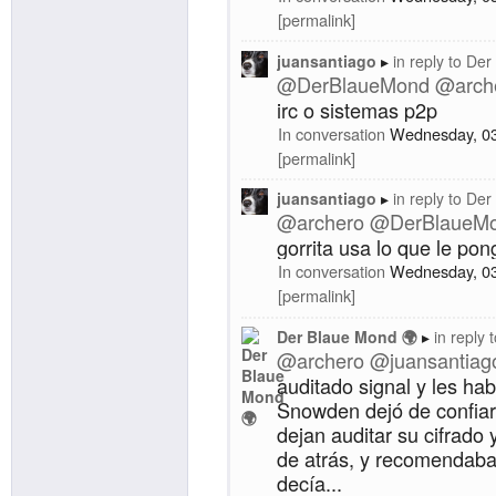
permalink
juansantiago
in reply to
Der
@
DerBlaueMond
@
arch
irc o sistemas p2p
In conversation
Wednesday, 0
permalink
juansantiago
in reply to
Der
@
archero
@
DerBlaueM
gorrita usa lo que le pong
In conversation
Wednesday, 0
permalink
Der Blaue Mond 🌍
in reply 
@
archero
@
juansantiag
auditado signal y les hab
Snowden dejó de confia
dejan auditar su cifrado
de atrás, y recomendaba 
decía...