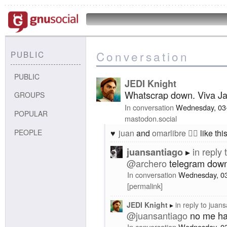
Conversation
PUBLIC
PUBLIC
JEDI Knight
Whatscrap down. Viva Ja
GROUPS
In conversation
Wednesday, 03
POPULAR
mastodon.social
PEOPLE
juan
and
omarlibre 🏳️‍🌈
like this
in reply 
juansantiago
@
archero
telegram down
In conversation
Wednesday, 0
permalink
JEDI Knight
in reply to
juans
@
juansantiago
no me han
In conversation
Wednesday, 0