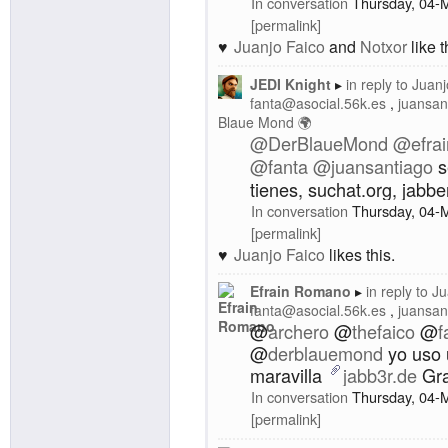
In conversation
Thursday, 04-
permalink
Juanjo Faico
and
Notxor
like t
JEDI Knight
in reply to
Juanj
fanta@asocial.56k.es
juansan
Blaue Mond 🌍
@
DerBlaueMond
@
efra
@
fanta
@
juansantiago
s
tienes, suchat.org, jabbe
In conversation
Thursday, 04-
permalink
Juanjo Faico
likes this.
Efrain Romano
in reply to
Ju
fanta@asocial.56k.es
juansan
@
archero
@
thefaico
@
f
@
derblauemond
yo uso 
maravilla
jabb3r.de
Gra
In conversation
Thursday, 04-
permalink