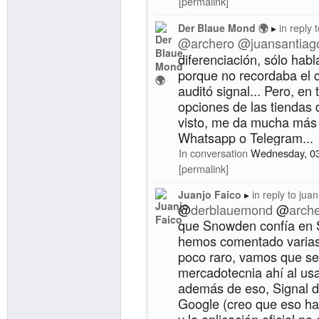
permalink
Der Blaue Mond 🌍
in reply 
@
archero
@
juansantiag
diferenciación, sólo hab
porque no recordaba el c
auditó signal... Pero, en 
opciones de las tiendas d
visto, me da mucha más 
Whatsapp o Telegram...
In conversation
Wednesday, 0
permalink
Juanjo Faico
in reply to
juan
@
derblauemond
@
arch
que Snowden confía en 
hemos comentado varias
poco raro, vamos que s
mercadotecnia ahí al us
además de eso, Signal d
Google (creo que eso h