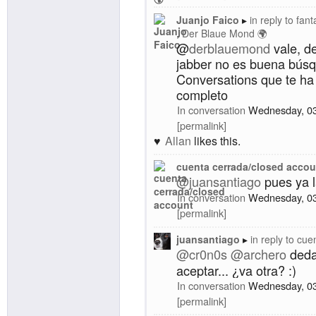
Juanjo Faico
in reply to
fant
Der Blaue Mond 🌍
@
derblauemond
vale, d
jabber no es buena bús
Conversations que te h
completo
In conversation
Wednesday, 0
permalink
Allan
likes this.
cuenta cerrada/closed accou
@
juansantiago
pues ya 
In conversation
Wednesday, 0
permalink
juansantiago
in reply to
cuen
@
cr0n0s
@
archero
deda
aceptar... ¿va otra? :)
In conversation
Wednesday, 0
permalink