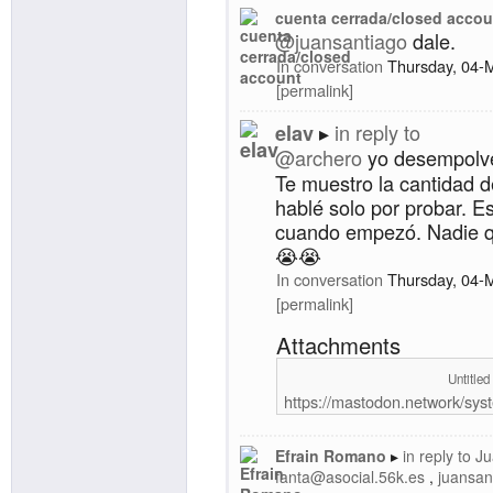
cuenta cerrada/closed accou
@
juansantiago
dale.
In conversation
Thursday, 04-
permalink
in reply to
elav
@
archero
yo desempolvé
Te muestro la cantidad 
hablé solo por probar. 
cuando empezó. Nadie q
😭😭
In conversation
Thursday, 04-
permalink
Attachments
Untitled
https://mastodon.network/sys
Efrain Romano
in reply to
Ju
fanta@asocial.56k.es
juansan