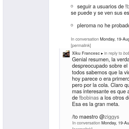
seguir a usuarios de !
se puede y se ven sus es
pleroma no he probad
/to !
bobinas
!
p4g
/cc @
xi
In conversation
Monday, 19-Au
permalink
Xiku Francesc
in reply to
bo
Genial resumen, la verd
despreocupado sobre el
todos sabemos que la vid
hoy parece o era primer
pero por la cola. Claro q
mas interesante es que a
de !
bobinas
a los otros 
Esa es la gran meta.
/to maestro @
ziggys
In conversation
Monday, 19-Au
permalink