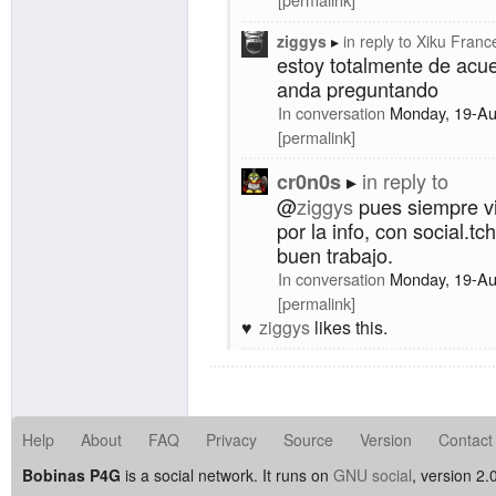
ziggys
in reply to
Xiku Franc
estoy totalmente de acue
anda preguntando
In conversation
Monday, 19-Au
permalink
in reply to
cr0n0s
@
ziggys
pues siempre vi
por la info, con social.t
buen trabajo.
In conversation
Monday, 19-Au
permalink
ziggys
likes this.
Help
About
FAQ
Privacy
Source
Version
Contact
Bobinas P4G
is a social network. It runs on
GNU social
, version 2.