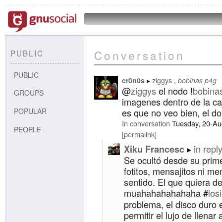
Conversation
PUBLIC
PUBLIC
cr0n0s
ziggys
bobinas p4g
@
ziggys
el nodo !
bobina
GROUPS
imagenes dentro de la ca
POPULAR
es que no veo bien, el d
In conversation
Tuesday, 20-Au
PEOPLE
permalink
in reply
Xiku Francesc
Se ocultó desde su prime
fotitos, mensajitos ni me
sentido. El que quiera de
muahahahahahaha #
los
problema, el disco duro 
permitir el lujo de llenar 