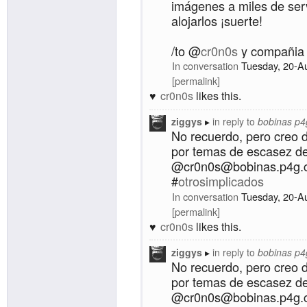
imágenes a miles de ser
alojarlos ¡suerte!
/to @
cr0n0s
y compañia
In conversation
Tuesday, 20-A
permalink
cr0n0s
likes this.
ziggys
in reply to
bobinas p4
No recuerdo, pero creo 
por temas de escasez de
@cr0n0s@bobinas.p4g.cl
#
otrosimplicados
In conversation
Tuesday, 20-A
permalink
cr0n0s
likes this.
ziggys
in reply to
bobinas p4
No recuerdo, pero creo 
por temas de escasez de
@cr0n0s@bobinas.p4g.cl