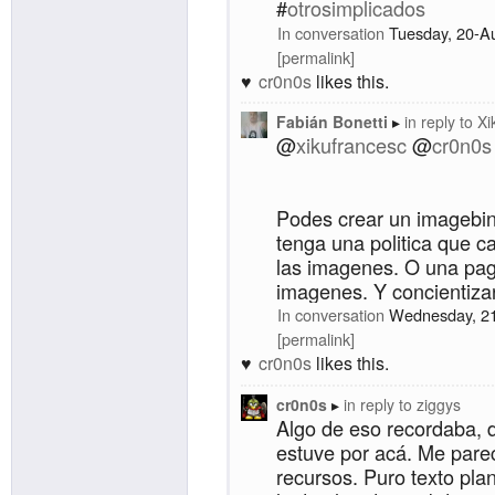
#
otrosimplicados
In conversation
Tuesday, 20-A
permalink
cr0n0s
likes this.
Fabián Bonetti
in reply to
Xi
@
xikufrancesc
@
cr0n0s
Podes crear un imagebi
tenga una politica que ca
las imagenes. O una pagi
imagenes. Y concientizar
In conversation
Wednesday, 2
permalink
cr0n0s
likes this.
cr0n0s
in reply to
ziggys
Algo de eso recordaba, d
estuve por acá. Me pare
recursos. Puro texto pla