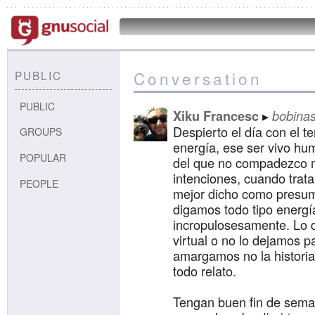
Conversation
PUBLIC
PUBLIC
Xiku Francesc
bobina
Despierto el día con el 
GROUPS
energía, ese ser vivo hum
POPULAR
del que no compadezco m
intenciones, cuando trata
PEOPLE
mejor dicho como presu
digamos todo tipo energí
incropulosesamente. Lo 
virtual o no lo dejamos pa
amargamos no la historia 
todo relato.
Tengan buen fin de seman