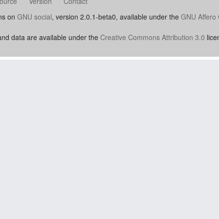
ource
Version
Contact
uns on
GNU social
, version 2.0.1-beta0, available under the
GNU Affero 
nd data are available under the
Creative Commons Attribution 3.0
lice