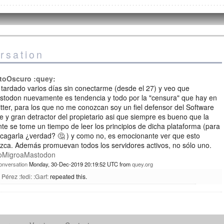
rsation
toOscuro :quey:
tardado varios días sin conectarme (desde el 27) y veo que
stodon nuevamente es tendencia y todo por la "censura" que hay en
tter, para los que no me conozcan soy un fiel defensor del Software
re y gran detractor del propietario asi que siempre es bueno que la
te se tome un tiempo de leer los principios de dicha plataforma (para
cagarla ¿verdad? 🤔 ) y como no, es emocionante ver que esto
zca. Además promuevan todos los servidores activos, no sólo uno.
oMigroaMastodon
onversation
Monday, 30-Dec-2019 20:19:52 UTC
from
quey.org
 Pérez :fedi: :Garf:
repeated this.