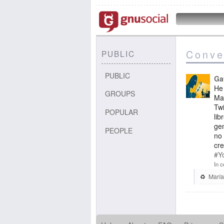
Conve
PUBLIC
PUBLIC
Ga
He 
GROUPS
Ma
Twi
POPULAR
lib
gen
PEOPLE
no 
cre
#
Y
In c
María