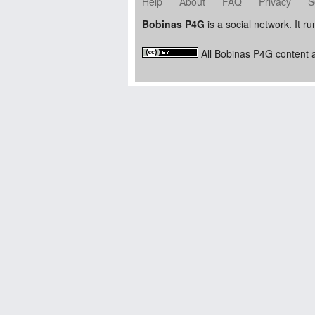
Help
About
FAQ
Privacy
S
Bobinas P4G
is a social network. It r
All Bobinas P4G content a