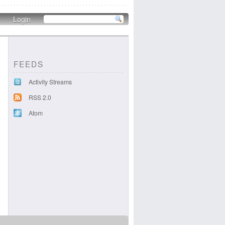
Login
FEEDS
Activity Streams
RSS 2.0
Atom