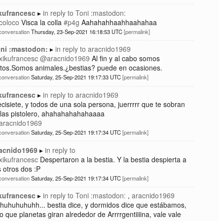
kufrancesc
in reply to
Toni :mastodon:
oloco
Visca la colla
#p4g
Aahahahhaahhaahahaa
conversation
Thursday, 23-Sep-2021 16:18:53 UTC
permalink
ni :mastodon:
in reply to
aracnido1969
ikufrancesc
@aracnido1969
Al fin y al cabo somos
tos.Somos animales.¿bestias? puede en ocasiones.
conversation
Saturday, 25-Sep-2021 19:17:33 UTC
permalink
kufrancesc
in reply to
aracnido1969
ecisiete, y todos de una sola persona, juerrrrr que te sobran
las pistolero, ahahahahahahaaaa
racnido1969
conversation
Saturday, 25-Sep-2021 19:17:34 UTC
permalink
acnido1969
in reply to
ikufrancesc
Despertaron a la bestia. Y la bestia despierta a
s otros dos :P
conversation
Saturday, 25-Sep-2021 19:17:34 UTC
permalink
kufrancesc
in reply to
Toni :mastodon:
aracnido1969
huhuhuhuhh... bestia dice, y dormidos dice que estábamos,
o que planetas giran alrededor de Arrrrgentiiiina, vale vale