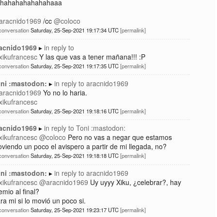
hahahahahahahaaa
racnido1969
/cc
@coloco
conversation
Saturday, 25-Sep-2021 19:17:34 UTC
permalink
acnido1969
in reply to
ikufrancesc
Y las que vas a tener mañana!!! :P
conversation
Saturday, 25-Sep-2021 19:17:35 UTC
permalink
ni :mastodon:
in reply to
aracnido1969
racnido1969
Yo no lo haria.
ikufrancesc
conversation
Saturday, 25-Sep-2021 19:18:16 UTC
permalink
acnido1969
in reply to
Toni :mastodon:
ikufrancesc
@coloco
Pero no vas a negar que estamos
viendo un poco el avispero a partir de mi llegada, no?
conversation
Saturday, 25-Sep-2021 19:18:18 UTC
permalink
ni :mastodon:
in reply to
aracnido1969
ikufrancesc
@aracnido1969
Uy uyyy Xiku, ¿celebrar?, hay
emio al final?
ra mi si lo movió un poco si.
conversation
Saturday, 25-Sep-2021 19:23:17 UTC
permalink