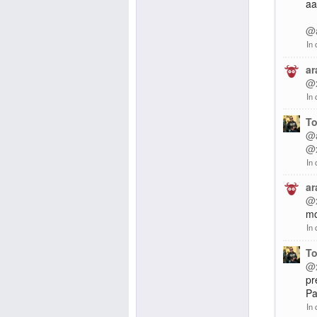
aa
@a
In 
ar
@x
In 
To
@a
@x
In 
ar
@x
mo
In 
To
@x
pr
Pa
In 