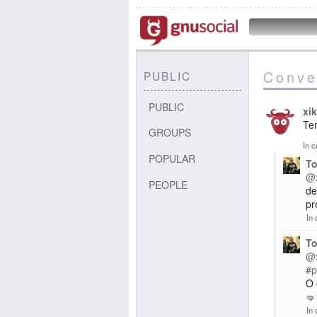
Conve
PUBLIC
PUBLIC
xi
Ten
GROUPS
In c
POPULAR
To
@x
PEOPLE
de
pr
In 
To
@x
#p
O 
🤜
In 