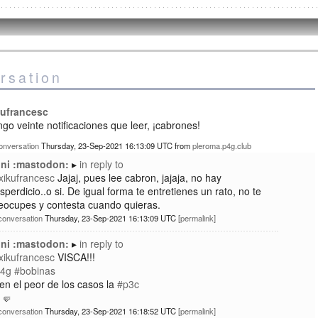
rsation
kufrancesc
go veinte notificaciones que leer, ¡cabrones!
onversation
Thursday, 23-Sep-2021 16:13:09 UTC
from
pleroma.p4g.club
ni :mastodon:
in reply to
ikufrancesc
Jajaj, pues lee cabron, jajaja, no hay
sperdicio..o si. De igual forma te entretienes un rato, no te
eocupes y contesta cuando quieras.
conversation
Thursday, 23-Sep-2021 16:13:09 UTC
permalink
ni :mastodon:
in reply to
ikufrancesc
VISCA!!!
4g
#bobinas
en el peor de los casos la
#p3c
 🤛
conversation
Thursday, 23-Sep-2021 16:18:52 UTC
permalink