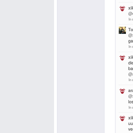
xi
@c
In 
To
@x
ga
In 
xi
di
ba
@a
In 
ar
@x
lo
In 
xi
uu
ve