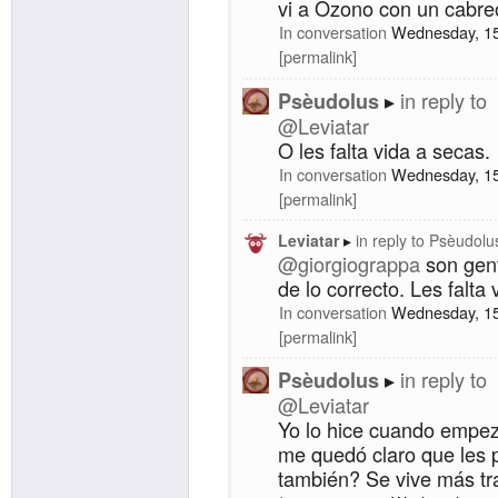
vi a Ozono con un cabreo
In conversation
Wednesday, 15
permalink
in reply to
Psèudolus
@Leviatar
O les falta vida a secas.
In conversation
Wednesday, 15
permalink
Leviatar
in reply to
Psèudolu
@giorgiograppa
son gent
de lo correcto. Les falta 
In conversation
Wednesday, 15
permalink
in reply to
Psèudolus
@Leviatar
Yo lo hice cuando empezó
me quedó claro que les 
también? Se vive más tra