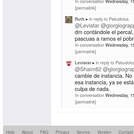
In conversation
Wednesday, 15
permalink
Ruth
in reply to
Psèudolus
@Leviatar
@giorgiograp
dm contándole el percal
pascuas a ramos el pobr
In conversation
Wednesday, 15
permalink
Leviatar
in reply to
Psèudolu
@Shaim82
@giorgiogra
cambie de instancia. No 
esa instancia, ya se est
culpa de nada.
In conversation
Wednesday, 15
permalink
Help
About
FAQ
Privacy
Source
Version
Contact