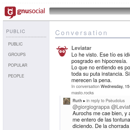
Conversation
PUBLIC
PUBLIC
Leviatar
Lo he visto. Ese tío es id
GROUPS
posgrado en hipocresía.
POPULAR
Lo que no entiendo es po
toda su puta instancia. S
PEOPLE
merecen la pena.
In conversation
Wednesday, 15
masto.rocks
Ruth
in reply to
Psèudolus
@giorgiograppa
@Leviat
Aurochs me cae bien, y a
me entero de las tontun
diciendo. De la chorrad