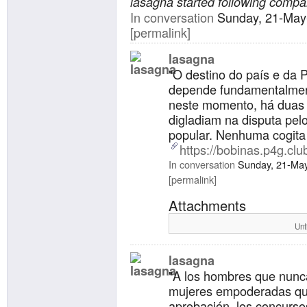
lasagna started following compar
In conversation
Sunday, 21-May
permalink
lasagna
"O destino do país e da 
depende fundamentalmen
neste momento, há duas c
digladiam na disputa pe
popular. Nenhuma cogita e
https://bobinas.p4g.clu
In conversation
Sunday, 21-Ma
permalink
Attachments
Unt
lasagna
"A los hombres que nunc
mujeres empoderadas que
aprobación, los concurso