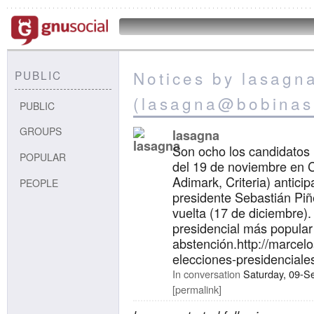
Notices by lasagn
PUBLIC
(lasagna@bobinas
PUBLIC
GROUPS
lasagna
Son ocho los candidatos i
POPULAR
del 19 de noviembre en C
Adimark, Criteria) anticip
PEOPLE
presidente Sebastián Piñ
vuelta (17 de diciembre). 
presidencial más popula
abstención.http://marcelo
elecciones-presidenciale
In conversation
Saturday, 09-S
permalink