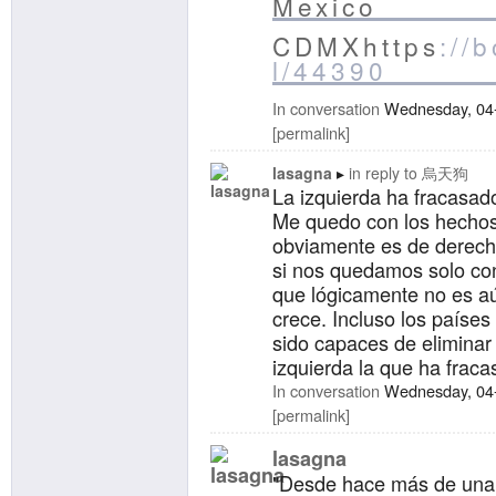
Mexico
CDMXhttps
://
l/44390
In conversation
Wednesday, 04
permalink
lasagna
in reply to
烏天狗
La izquierda ha fracasad
Me quedo con los hechos
obviamente es de derech
si nos quedamos solo co
que lógicamente no es aún
crece. Incluso los paíse
sido capaces de eliminar
izquierda la que ha fraca
In conversation
Wednesday, 04
permalink
lasagna
"Desde hace más de una 