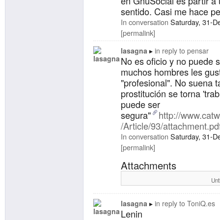
en GnuSocial es partir a 
sentido. Casi me hace pe
In conversation
Saturday, 31-D
permalink
lasagna
in reply to
pensar
No es oficio y no puede s
muchos hombres les gust
"profesional". No suena 
prostitución se torna 'tra
puede ser
segura"
http://www.catw
/Article/93/attachment.pd
In conversation
Saturday, 31-D
permalink
Attachments
Unt
lasagna
in reply to
ToniQ.es
Lenin