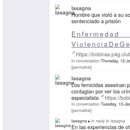
lasagna
Hombre que violó a su so
sentenciado a prisión
Enfermedad
ViolenciaDeG
https://bobinas.p4g.clu
In conversation
Thursday, 12-J
permalink
lasagna
Los femicidas asesinan p
contagian por ver los cr
especialista
https://bo
In conversation
Tuesday, 10-Ja
permalink
lasagna
in reply to
lasagna
En las experiencias de o