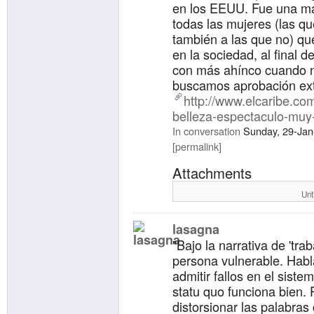
en los EEUU. Fue una ma
todas las mujeres (las qu
también a las que no) q
en la sociedad, al final 
con más ahínco cuando n
buscamos aprobación ext
http://www.elcaribe.co
belleza-espectaculo-muy
In conversation
Sunday, 29-Jan
permalink
Attachments
Unt
lasagna
"Bajo la narrativa de 'tra
persona vulnerable. Habla
admitir fallos en el siste
statu quo funciona bien. 
distorsionar las palabras