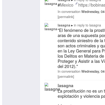
quieren que se legalice o
#
Mexico
https://bobina
sexo.
In conversation
Wednesday, 04
permalink
lasagna
in reply to
lasagna
"El fenómeno de la prosti
aras de una supuesta pos
contenido siniestro de la 
son actos criminales y qu
en la Ley General para P
los Delitos en Materia de
Proteger y Asistir a las V
del 2012)."
In conversation
Wednesday, 04
permalink
lasagna
La prostítución no es un 
explotación y violencia pa