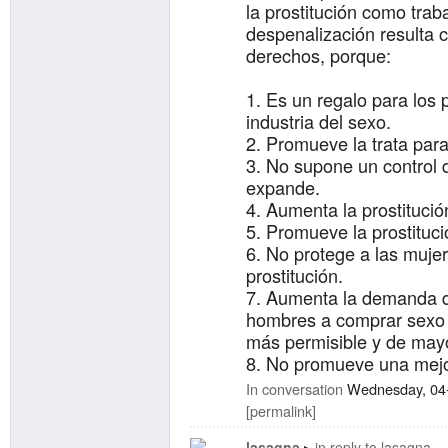
la prostitución como trab
despenalización resulta co
derechos, porque:
Es un regalo para los p
industria del sexo.
Promueve la trata para
No supone un control de
expande.
Aumenta la prostitución
Promueve la prostitució
No protege a las mujer
prostitución.
Aumenta la demanda de 
hombres a comprar sexo 
más permisible y de mayo
No promueve una mejor
No aumenta las posibil
In conversation
Wednesday, 04
mujeres.
permalink
Las mujeres que están
lasagna
in reply to
lasagna