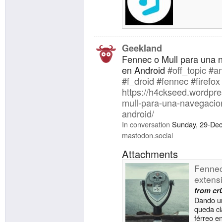
Geekland
Fennec o Mull para una n
en Android
#off_topic
#an
#f_droid
#fennec
#firefox
https://h4ckseed.wordpr
mull-para-una-navegacion
android/
In conversation
Sunday, 29-De
mastodon.social
Attachments
Fennec
extens
from
cr
Dando un
queda cl
férreo e