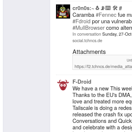
cr0n0s:~🐧📡⌨️ 🛠️ #
Caramba
#Fennec
fue ma
#Fdroid
por una vulnerabi
#MullBrowser
como altern
In conversation
Sunday, 27-Oct
social.tchncs.de
Attachments
Unt
https://f2.tchncs.de/media_at
F-Droid
We have a new This wee
Thanks to the EU's DMA, 
love and treated more equ
Tailscale is doing a redes
released the crash fix up
Conversations and Quicks
and celebrate with a des