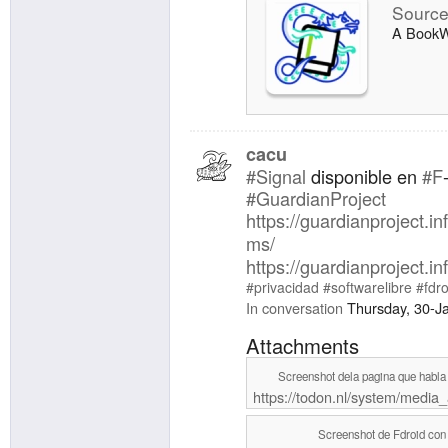
Source
A BookWy
cacu
#Signal
disponible en
#F
#GuardianProject
https://guardianproject.i
ms/
https://guardianproject.inf
#privacidad
#softwarelibre
#fdro
In conversation
Thursday, 30-J
Attachments
Screenshot dela pagina que habla 
https://todon.nl/system/media
Screenshot de Fdroid con