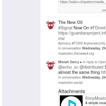
https://todon.nl/system/media
Unt
The New Oil
#Signal
Now On
#FDroid
https://guardianproject.i
ms/
#privacy
#FOSS
#cybersecurity
In conversation
Wednesday, 29
mastodon.thenewoil.org
Mistah Darcy
in reply to
Open
@echo_xc
@distributed
S
almost the same thing
ht
In conversation
Wednesday, 29
mastodon.social
Attachments
SimpMusi
A simple mus