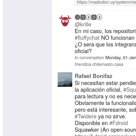
https://mastodon.uy/system/m
🅙🅽ⓐ🅳ⓐ
@krille
En mi caso, los repositor
#fluffychat
NO funcionan 
¿O sera que los integrar
oficial?
In conversation
Monday, 01-Ja
friendica.chilemasto.casa
Rafael Bonifaz
Si necesitan estar pendie
la aplicación oficial,
#Squ
para lectura y no es nece
Obviamente la funcionalid
pero está interesante, s
#Twidere
ya no sirve.
Disponible en
#Fdroid
Squawker (An open-sourc