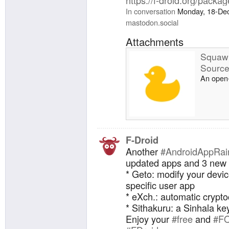
https://f-droid.org/packa
In conversation
Monday, 18-De
mastodon.social
Attachments
Squawk
Source
An open-
F-Droid
Another
#AndroidAppRai
updated apps and 3 new
* Geto: modify your devic
specific user app
* eXch.: automatic crypt
* Sithakuru: a Sinhala k
Enjoy your
#free
and
#F