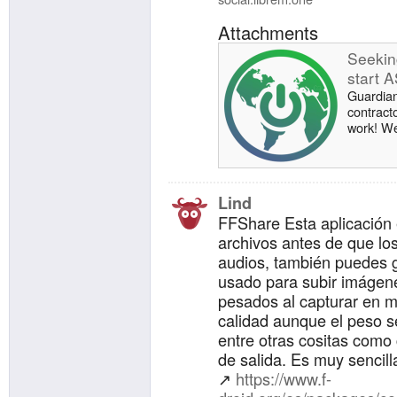
Attachments
Seekin
start 
Guardian
contract
work! We’
software
on priva
devices.
have a st
Lind
Droid, D
FFShare Esta aplicación
other ex
people a
archivos antes de que lo
is a flex
audios, también puedes g
work in 
usado para subir imágen
pesados al capturar en m
calidad aunque el peso s
entre otras cositas como 
de salida. Es muy sencilla
↗️
https://www.f-