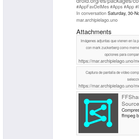
droid.org/es/packages/co
#AppFavDelMes
#Apps
#App
#l
In conversation
Saturday, 30-N
mar.archipielago.uno
Attachments
Imágenes adjuntas que vienen en la pá
con mark zuckerberg como meme d
opciones para compart
https://mar.archipielago.un
Captura de pantalla de vídeo com
selecci
https://mar.archipielago.un
FFShar
Source
Compress
ffmpeg b