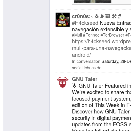
Android.
competi
cr0n0s:~🐧📡⌨️ 🛠️ #
#H4ckseed
Nueva Entrad
navegación extensible y 
#Mull
#Fennec
#TorBrowser
#F
https://h4ckseed.wordpr
mull-para-una-navegacion
android/
In conversation
Saturday, 28-D
social.tchncs.de
GNU Taler
🌟 GNU Taler Featured in
We’re excited to share th
focused payment system, i
edition of This Week in F
Discover how GNU Taler 
security in digital paymen
updates from the FOSS 
Read the full article here