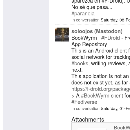
aparezca en
#F
-Droid).
No sé que pasa...
#paranoia
In conversation
Saturday, 08-F
soloojos (Mastodon)
BookWyrm |
#FDroid
- F
App Repository
This is an Android clien
social network for trackin
#books
, writing reviews,
next.
This application is not an o
does not exist yet, as far
https://f-droid.org/pack
> A
#BookWyrm
client fo
#Fediverse
In conversation
Saturday, 01-F
Attachments
BookWy