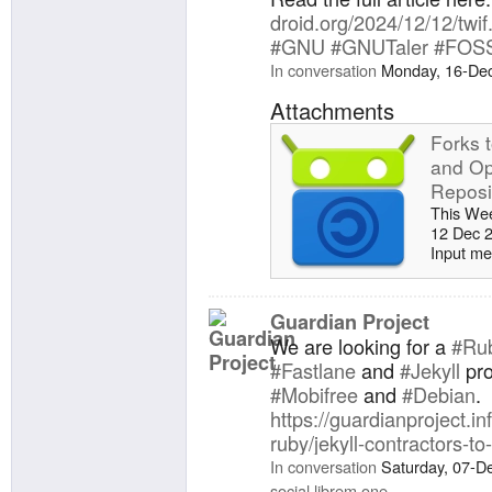
droid.org/2024/12/12/twif
#GNU
#GNUTaler
#FOS
In conversation
Monday, 16-De
Attachments
Forks t
and Op
Reposi
This Wee
12 Dec 
Input me
plugins: 
Guardian Project
We are looking for a
#Ru
#Fastlane
and
#Jekyll
pro
#Mobifree
and
#Debian
.
https://guardianproject.i
ruby/jekyll-contractors-to
In conversation
Saturday, 07-D
social.librem.one