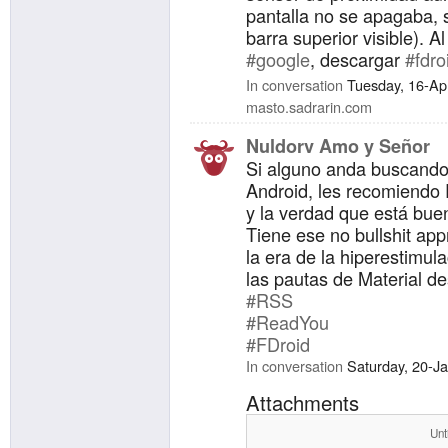
pantalla no se apagaba, 
barra superior visible). Al 
#google
, descargar
#fdro
Problema resuelto.
In conversation
Tuesday, 16-Ap
¿Cuál es la causa de que 
masto.sadrarin.com
#google
haya dejado de f
Nuldorv Amo y Señor
sospecho que es un clar
Si alguno anda buscando
#obsolescenciaprogram
Android, les recomiendo
y la verdad que está bue
Tiene ese no bullshit ap
la era de la hiperestimul
las pautas de Material de
#RSS
#ReadYou
#FDroid
In conversation
Saturday, 20-J
Attachments
Unt