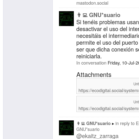
mastodon.social
👨‍💻 GNU*suario
Si tenéis problemas us
desactivar el uso del int
necesitáis el intermediar
permite el uso del puerto
ser que dicha conexión 
reiniciarla.
In conversation
Friday, 10-Jul-
Attachments
Unt
https://ecodigital.social/sys
Unt
https://ecodigital.social/syst
👨‍💻 GNU*suario
in reply to
E
GNU*suario
@
ekaitz_zarraga