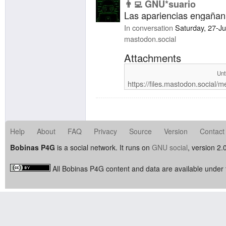
👨‍💻 GNU*suario
Las apariencias engañan
In conversation
Saturday, 27-J
mastodon.social
Attachments
Unt
https://files.mastodon.social/
Help
About
FAQ
Privacy
Source
Version
Contact
Bobinas P4G
is a social network. It runs on
GNU social
, version 2.
All Bobinas P4G content and data are available under