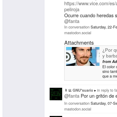
https://www.
vice.com/es/
peliroja
Ocurre cuando heredas 
@
fanta
In conversation
Saturday, 22-F
mastodon.social
Attachments
¿Por q
y barba
from
Ad
El color
sino tam
que a me
como est
👨‍💻 GNU*suario
in reply to
f
@
fanta
Por un gritón de 
In conversation
Saturday, 07-S
mastodon.social