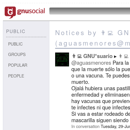
Notices by 👨‍💻 G
PUBLIC
(aguasmenores@ma
PUBLIC
GROUPS
👨‍
👨‍💻 GNU*suario
@aguasmenores
Para la
POPULAR
que la muerte sólo la pue
o una vacuna. Te puedes 
PEOPLE
muerto.
Ojalá hubiera unas pastil
enfermedad y eliminasen 
hay vacunas que previen
te infectes ni que infectes
Si vas a estar rodeado de 
mascarilla siguen siendo
In conversation
Tuesday, 29-Ju