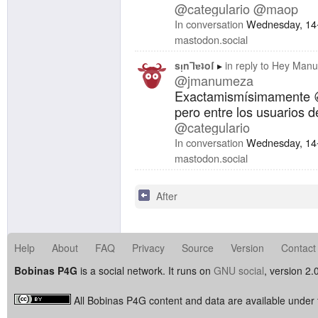
@categulario
@maop
In conversation
Wednesday, 14
mastodon.social
sᴉnꓶɐʇoſ
in reply to
Hey Manu
@jmanumeza
Exactamismísimamente 😆‼
pero entre los usuarios d
@categulario
In conversation
Wednesday, 14
mastodon.social
After
Help
About
FAQ
Privacy
Source
Version
Contact
Bobinas P4G
is a social network. It runs on
GNU social
, version 2.
All Bobinas P4G content and data are available under