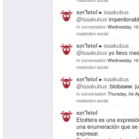
isaakubus
sᴉnꓶɐʇoſ
@isaakubus
imperdonabl
In conversation
Wednesday, 10
mastodon.social
isaakubus
sᴉnꓶɐʇoſ
@isaakubus
yo llevo mes
In conversation
Wednesday, 10
mastodon.social
isaakubus
sᴉnꓶɐʇoſ
@isaakubus
:blobaww: ju
In conversation
Thursday, 04-A
mastodon.social
sᴉnꓶɐʇoſ
Etcétera es una expresión
una enumeración que se 
expresar.