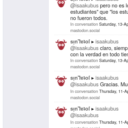
@isaakubus
pero no es l
estudiantes" que "los est
no fueron todos.
In conversation
Saturday, 13-A
mastodon.social
isaakubus
sᴉnꓶɐʇoſ
@isaakubus
claro, siemp
con la verdad en todo ti
In conversation
Saturday, 13-A
mastodon.social
isaakubus
sᴉnꓶɐʇoſ
@isaakubus
Gracias. Muc
In conversation
Thursday, 11-A
mastodon.social
isaakubus
sᴉnꓶɐʇoſ
@isaakubus
In conversation
Thursday, 11-A