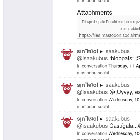
mastodon.social
Attachments
Dibujo del pato Donald en shorts roji
brazos abiert
https://files.mastodon.social
isaakubus
sᴉnꓶɐʇoſ
@isaakubus
:blobpats: ¡S
In conversation
Thursday, 11-A
mastodon.social
isaakubus
sᴉnꓶɐʇoſ
@isaakubus
😜¡Uyyyy, es
In conversation
Wednesday, 10
mastodon.social
isaakubus
sᴉnꓶɐʇoſ
@isaakubus
Castígala...
In conversation
Wednesday, 10
mastodon.social