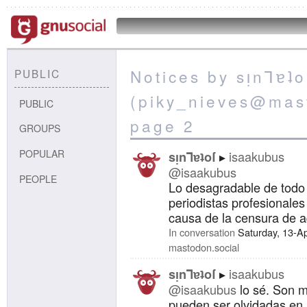
Notices by sᴉnꓶɐʇo
PUBLIC
(piky_nieves@mast
PUBLIC
page 2
GROUPS
POPULAR
isaakubus
sᴉnꓶɐʇoſ
@isaakubus
PEOPLE
Lo desagradable de todo 
periodistas profesionales 
causa de la censura de aq
In conversation
Saturday, 13-A
mastodon.social
isaakubus
sᴉnꓶɐʇoſ
@isaakubus
lo sé. Son m
pueden ser olvidadas en 