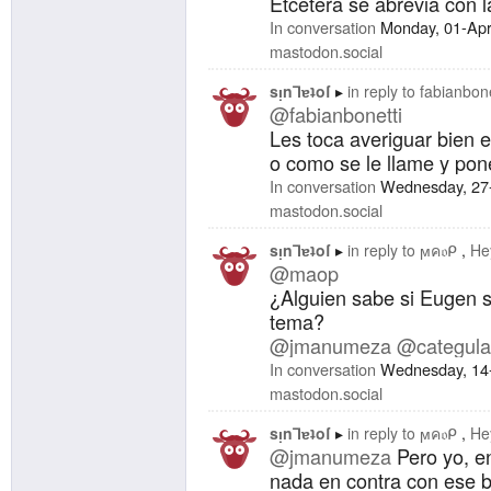
Etcétera se abrevia con l
In conversation
Monday, 01-Apr
mastodon.social
sᴉnꓶɐʇoſ
in reply to
fabianbone
@fabianbonetti
Les toca averiguar bien e
o como se le llame y pone
In conversation
Wednesday, 27
mastodon.social
sᴉnꓶɐʇoſ
in reply to
ϻค𝔬ᑭ
He
@maop
¿Alguien sabe si Eugen s
tema?
@jmanumeza
@categula
In conversation
Wednesday, 14
mastodon.social
sᴉnꓶɐʇoſ
in reply to
ϻค𝔬ᑭ
He
@jmanumeza
Pero yo, en
nada en contra con ese b