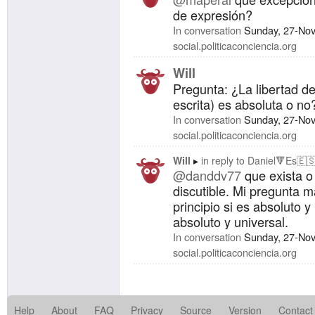
de expresión?
In conversation
Sunday, 27-No
social.politicaconciencia.org
Will
Pregunta: ¿La libertad de
escrita) es absoluta o no
In conversation
Sunday, 27-No
social.politicaconciencia.org
Will
in reply to
Daniel🔻Es🇪🇸
@danddv77
que exista o
discutible. Mi pregunta m
principio si es absoluto y
absoluto y universal.
In conversation
Sunday, 27-No
social.politicaconciencia.org
Help
About
FAQ
Privacy
Source
Version
Contact