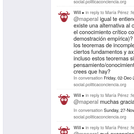
social.politicaconciencia.org
Will
in reply to
María Pérez :fe
@maperal
igual te entie
existe una alternativa al 
el conocimiento crítico c
demostración empírica)?
los teoremas de incomple
ciertos fundamentos y a
incluso estos teoremas s
pensamiento/conocimiento
crees que hay?
In conversation
Friday, 02-Dec
social.politicaconciencia.org
Will
in reply to
María Pérez :fe
@maperal
muchas gracia
In conversation
Sunday, 27-No
social.politicaconciencia.org
Will
in reply to
María Pérez :fe
@maperal
qué excepcione