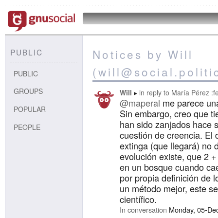
Notices by Will
PUBLIC
(will@social.polit
PUBLIC
GROUPS
Will
in reply to
María Pérez :fe
@maperal
me parece una 
POPULAR
Sin embargo, creo que ti
han sido zanjados hace si
PEOPLE
cuestión de creencia. El
extinga (que llegará) no d
evolución existe, que 2 +
en un bosque cuando cae
por propia definición de lo
un método mejor, este se
científico.
In conversation
Monday, 05-De