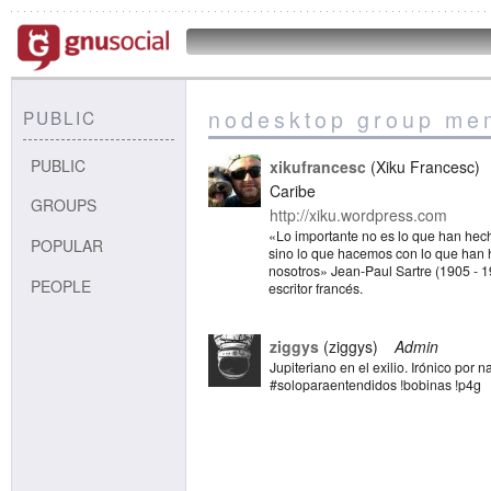
nodesktop group me
PUBLIC
PUBLIC
xikufrancesc
Xiku Francesc
Caribe
GROUPS
http://xiku.wordpress.com
«Lo importante no es lo que han hec
POPULAR
sino lo que hacemos con lo que han
nosotros» Jean-Paul Sartre (1905 - 19
PEOPLE
escritor francés.
ziggys
ziggys
Admin
Jupiteriano en el exilio. Irónico por n
#soloparaentendidos !bobinas !p4g