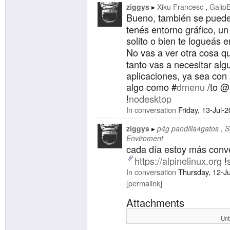
ziggys
Xiku Francesc
Galip
Bueno, también se puede 
tenés entorno gráfico, un
solito o bien te logueás e
No vas a ver otra cosa q
tanto vas a necesitar alg
aplicaciones, ya sea con
algo como #
dmenu
/to @
!
nodesktop
In conversation
Friday, 13-Jul-
ziggys
p4g pandilla4gatos
S
Enviroment
cada día estoy más conv
https://alpinelinux.org
!
In conversation
Thursday, 12-J
permalink
Attachments
Unt