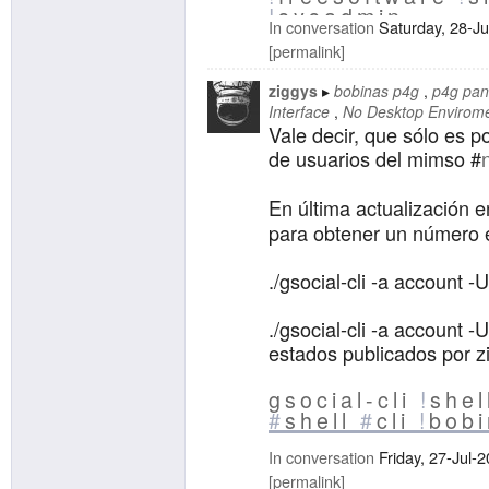
!
sysadmin
In conversation
Saturday, 28-J
permalink
ziggys
bobinas p4g
p4g pan
Interface
No Desktop Envirom
Vale decir, que sólo es p
de usuarios del mimso #
En última actualización 
para obtener un número 
./gsocial-cli -a account 
./gsocial-cli -a account -
estados publicados por z
gsocial-cli
!
shel
#
shell
#
cli
!
bob
In conversation
Friday, 27-Jul-
permalink