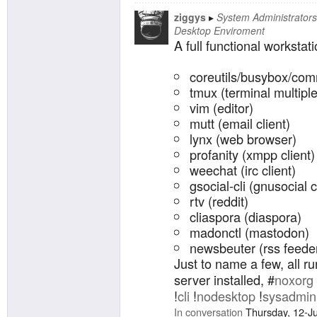
ziggys
System Administrators
Desktop Enviroment
A full functional workstat
coreutils/busybox/com
tmux (terminal multipl
vim (editor)
mutt (email client)
lynx (web browser)
profanity (xmpp client)
weechat (irc client)
gsocial-cli (gnusocial c
rtv (reddit)
cliaspora (diaspora)
madonctl (mastodon)
newsbeuter (rss feede
Just to name a few, all r
server installed, #
noxorg
!
cli
!
nodesktop
!
sysadmin
In conversation
Thursday, 12-J