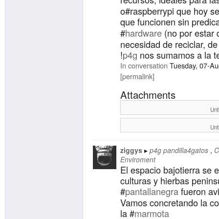
o#raspberrypi que hoy se
que funcionen sin predic
#
hardware
(no por estar 
necesidad de reciclar, de
!
p4g
nos sumamos a la te
expandiendo, poniendo e
In conversation
Tuesday, 07-Au
totalmente en español (e
permalink
hoyos en este idioma). So
Attachments
nos encanta lo que esta
Unt
Si les ha picado el bichit
Unt
ver. Yo prefiero #
lynx
pero
grandes navegadores hay
ziggys
p4g pandilla4gatos
C
hacen de #
proxy
para tod
Enviroment
firefox) y alguno que otr
El espacio bajotierra se
gopher en #
fdroid
). La m
culturas y hierbas penins
como cualquier otra:
#
pantallanegra
fueron avi
Vamos concretando la co
lynx
gopher://marmota.p4
la #
marmota