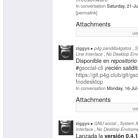
In conversation
Saturday, 21-J
permalink
Attachments
Unt
ziggys
p4g pandilla4gatos
S
Line Interface
No Desktop Env
Disponible en
repositorio 
#
gsocial-cli
¡recién salidi
https://git.p4g.club/git/gso
!
nodesktop
In conversation
Monday, 16-Jul
Attachments
Unt
ziggys
GNU social
System A
Interface
No Desktop Envirom
Lanzada la
versión 0.4.1