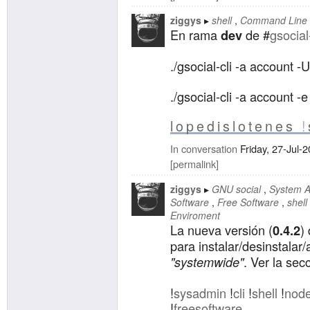
ziggys
shell
Command Line I
En rama
de #
gsocial-
dev
./gsocial-cli -a account 
./gsocial-cli -a account -e
lopedislotenes
!
In conversation
Friday, 27-Jul-
permalink
ziggys
GNU social
System A
Software
Free Software
shell
Enviroment
La nueva versión (
)
0.4.2
para instalar/desinstalar/
. Ver la sec
"systemwide"
!
sysadmin
!
cli
!
shell
!
node
!
freesoftware