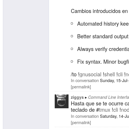
Cambios introducidos en 
Automated history kee
Better standard output
Always verify credenti
Fix syntax. Minor bugf
/to !
gnusocial
!
shell
!
cli
!
n
In conversation
Sunday, 15-Jul
permalink
ziggys
Command Line Interf
Hasta que se te ocurre c
teclado de #
tmux
!
cli
!
nod
In conversation
Saturday, 14-J
permalink