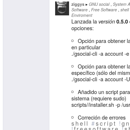
ziggys
GNU social
System A
Software
Free Software
shell
Enviroment
Lanzada la
versión
0.5.0
opciones:
Opción para obtener la
en particular
./gsocial-cli -a account -e
Opción para obtener la
específico (sólo del mis
./gsocial-cli -a account 
Añadido un script para 
sistema (requiere sudo)
scripts//installer.sh -p /us
Correción de errores
shell
#
script
!
gn
!
freesoftware
!
s