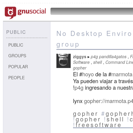
No Desktop Enviro
PUBLIC
group
PUBLIC
GROUPS
ziggys
p4g pandilla4gatos
F
Software
shell
Command Line 
POPULAR
gopher
El #
hoyo
de la #
marmota
PEOPLE
Ya pueden viajar a travé
!
p4g
ingresando a nuestr
lynx
gopher://marmota.p4
gopher
#
gopher
!
gopher
!
shell
!
c
!
freesoftware