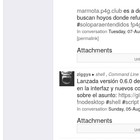
Quieren conocer más sobr
marmota.p4g.club
es a dó
sus hoyos ( #
gopherspac
buscan hoyos donde refug
empezar por aquí:
#
soloparaentendidos
!
p4
In conversation
Tuesday, 07-Au
lynx
gopher://gopher.flo
permalink
Pasen que el espacio es
Attachments
Unt
!
foss
!
cli
!
nodesktop
!
free
ziggys
shell
Command Line I
Lanzada versión 0.6.0 de
en la interfaz y nuevos 
sobre el asunto:
https://g
!
nodesktop
#
shell
#
script
In conversation
Sunday, 05-Au
Attachments
Unt