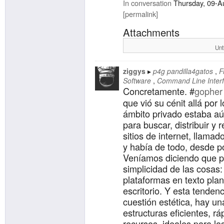
In conversation
Thursday, 09-A
permalink
Attachments
Unt
ziggys
p4g pandilla4gatos
F
Software
Command Line Inter
Concretamente. #
gopher
que vió su cénit allá por 
ámbito privado estaba aú
para buscar, distribuir y
sitios de internet, llama
y había de todo, desde po
Veníamos diciendo que pa
simplicidad de las cosas: 
plataformas en texto pla
escritorio. Y esta tende
cuestión estética, hay 
estructuras eficientes, r
recursos, ideales para las