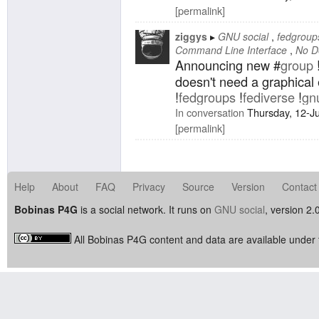
permalink
ziggys
GNU social
fedgroup
Command Line Interface
No D
Announcing new #
group
doesn't need a graphical
!
fedgroups
!
fediverse
!
gn
In conversation
Thursday, 12-J
permalink
Help
About
FAQ
Privacy
Source
Version
Contact
Bobinas P4G
is a social network. It runs on
GNU social
, version 2.
All Bobinas P4G content and data are available under