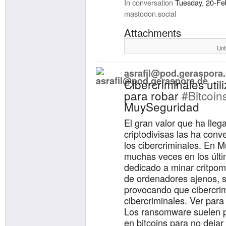
Pasen que el espacio es
In conversation
Tuesday, 20-Fe
mastodon.social
!
foss
!
cli
!
nodesktop
!
free
Attachments
Unt
asrafil@pod.geraspora
Cibercriminales uti
para robar
#Bitcoin
MuySeguridad
El gran valor que ha lleg
criptodivisas las ha conv
los cibercriminales. En
muchas veces en los últ
dedicado a minar critpom
de ordenadores ajenos, s
provocando que cibercrim
cibercriminales. Ver para 
Los ransomware suelen pe
en bitcoins para no dejar