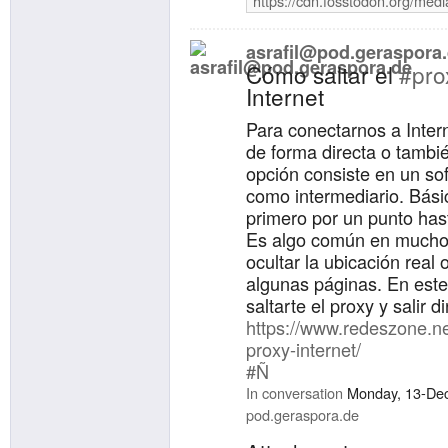
https://cdn.fosstodon.org/med
asrafil@pod.geraspora
Cómo saltar el
#pro
Internet
Para conectarnos a Inte
de forma directa o tambié
opción consiste en un sof
como intermediario. Bás
primero por un punto hast
Es algo común en muchos
ocultar la ubicación real 
algunas páginas. En este
saltarte el proxy y salir 
https://www.redeszone.net
proxy-internet/
#Ñ
In conversation
Monday, 13-De
pod.geraspora.de