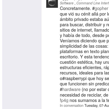
Software
Command Line Inter
Concretamente. #
gopher
que vió su cénit allá por 
ámbito privado estaba aú
para buscar, distribuir y
sitios de internet, llama
y había de todo, desde po
Veníamos diciendo que pa
simplicidad de las cosas: 
plataformas en texto pla
escritorio. Y esta tende
cuestión estética, hay 
estructuras eficientes, r
recursos, ideales para las
o#raspberrypi que hoy se
que funcionen sin predic
#
hardware
(no por estar 
necesidad de reciclar, de
!
p4g
nos sumamos a la te
expandiendo, poniendo e
In conversation
Tuesday, 07-Au