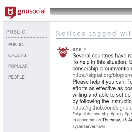
Notices tagged wi
PUBLIC
PUBLIC
ana ♀️
Several countries have re
GROUPS
To help in this situation, 
POPULAR
censorship circumvention
https://signal.org/blog/pr
PEOPLE
Please help if you can: 
efforts as effective as po
willing and able to set up
by following the instructi
https://github.com/signa
#signal
#censorship
#proxy
#pr
In conversation
Thursday, 15-A
systerserver.town