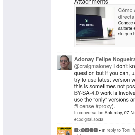
Attachments
Cómo sa
direct
Conoce e
saltarte 
sin que 
Adonay Felipe Nogueir
@
craigmaloney
I don't k
question but if you can, 
try to use latest version w
this is sometimes not po
BY-SA-4.0 work is involved
use the “only” versions 
#
license
#
proxy
).
In conversation
Saturday, 07-N
ecodigital.social
🅹x🅝🅰🅓🅰
in reply to
Toni :f