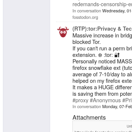
redemands-censorship-e
In conversation
Wednesday, 01
fosstodon.org
(RTP):tor:Privacy & Tec
Massive increase in brid
blocked Tor.
If you can't run a perm br
extension. ❄️ :tor: 🔐
Personally noticed MASS
firefox snowflake ext (tut
average of 7-10/day to a
helped on my firefox exte
It makes a HUGE differen
is saving them from poten
#proxy
#Anonymous
#Pr
In conversation
Monday, 07-Fe
Attachments
Unt