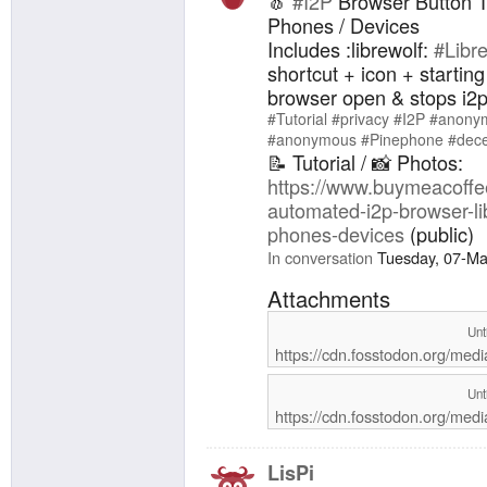
🧄
#I2P
Browser Button T
i2p scri
ssh forwa
Phones / Devices
authentic
Includes :librewolf:
#Libr
you repl
shortcut + icon + starting
follow ss
browser open & stops i2p
blog (set
server: i
#Tutorial
#privacy
#I2P
#anonym
https://
#anonymous
#Pinephone
#dece
less-ssh
📝 Tutorial / 📸 Photos:
attacks 
https://www.buymeacoffee
Browser)
automated-i2p-browser-li
http://g
phones-devices
(public)
desktop/
shortcut
In conversation
Tuesday, 07-Ma
onto you
Attachments
browser 
this, le
Unt
NOTE: by 
https://cdn.fosstodon.org/med
command 
avoid int
you may 
Unt
line) #i
https://cdn.fosstodon.org/med
BLOG:
https://
LisPi
EXTRAS