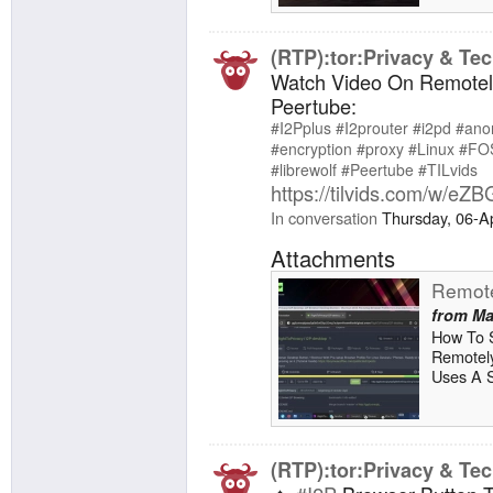
(RTP):tor:Privacy & Tec
Watch Video On Remotel
Peertube:
#I2Pplus
#I2prouter
#i2pd
#ano
#encryption
#proxy
#Linux
#FO
#librewolf
#Peertube
#TILvids
https://tilvids.com/w/e
In conversation
Thursday, 06-A
Attachments
Remote
from
Ma
How To S
Remotel
Uses A S
Footprin
Computer
default 
Java (i2p
(RTP):tor:Privacy & Tec
shortcut 