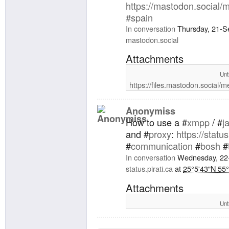
https://
mastodon.social/
#
spain
In conversation
Thursday, 21-S
mastodon.social
Attachments
Unt
https://files.mastodon.social/
Anonymiss
How to use a #
xmpp
/ #
j
and #
proxy
:
https://statu
#
communication
#
bosh
#
In conversation
Wednesday, 22
status.pirati.ca
at
25°5'43"N 55
Attachments
Unt