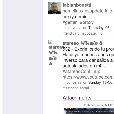
fabianbonetti
homelinux.nsupdate.info
proxy gemini
#gemini
#proxy
In conversation
Thursday, 06-J
friendicarg.nsupdate.info
atareao 🦀🐍🐋🦭🐧
532 - Exprimiendo tu pro
Hace ya muchos años qu
inverso para dar salida a
autoalojados en mi ...
#atareaoConLinux
https://www.youtube.c
In conversation
Sunday, 15-Oct
mastodon.social
Attachments
#<ActionDispatch::Http