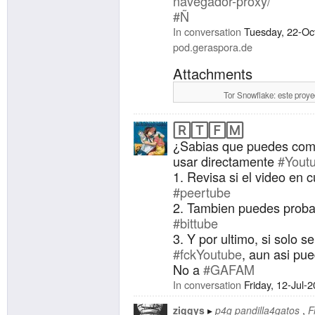
navegador-proxy/
#Ñ
In conversation
Tuesday, 22-Oc
pod.geraspora.de
Attachments
Tor Snowflake: este proye
🅁🅃🄵🄼
¿Sabias que puedes comp
usar directamente
#
Yout
1. Revisa si el video en 
#
peertube
2. Tambien puedes prob
#
bittube
3. Y por ultimo, si solo s
#
fckYoutube
, aun asi pu
No a
#
GAFAM
In conversation
Friday, 12-Jul-
ziggys
p4g pandilla4gatos
F