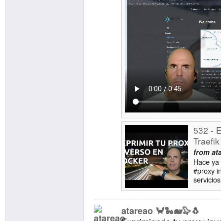
532 - 
Traefi
from
at
Hace ya 
#proxy i
servicio
Aunque d
atareao 🦀🐍🐋🦭🐧