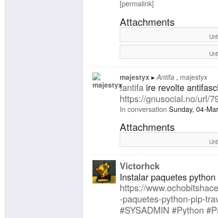
totalmente en español (e
permalink
hoyos en este idioma). So
Attachments
nos encanta lo que esta
Unt
Si les ha picado el bichit
Unt
ver. Yo prefiero #
lynx
pero
grandes navegadores hay
majestyx
Antifa
majestyx
hacen de #
proxy
para tod
!
antifa
ire revolte antifasc
firefox) y alguno que otr
https://gnusocial.no/url/
gopher en #
fdroid
). La m
In conversation
Sunday, 04-Mar
como cualquier otra:
Attachments
lynx
gopher://marmota.p4
Unt
Quieren conocer más sobr
Victorhck
sus hoyos ( #
gopherspac
Instalar paquetes python 
empezar por aquí:
https://www.
ochobitshac
-paquetes-python-pip-tra
lynx
gopher://gopher.flo
#
SYSADMIN
#
Python
#
P