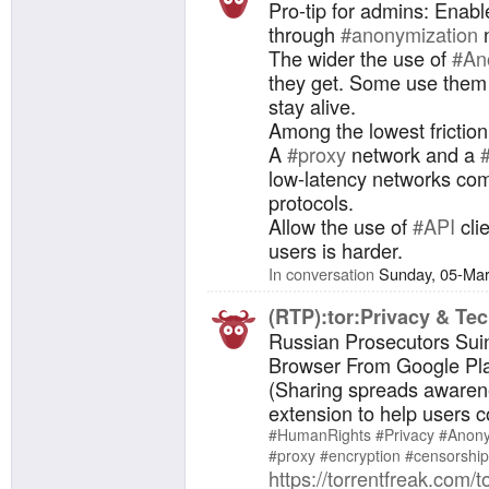
https://
Pro-tip for admins: Enab
through
#anonymization
n
The wider the use of
#An
they get. Some use them
stay alive.
Among the lowest friction
A
#proxy
network and a
low-latency networks com
protocols.
Allow the use of
#API
clie
users is harder.
In conversation
Sunday, 05-Mar
(RTP):tor:Privacy & Tec
Russian Prosecutors Su
Browser From Google Pl
(Sharing spreads awarene
extension to help users 
#HumanRights
#Privacy
#Anony
#proxy
#encryption
#censorship
https://torrentfreak.com/t