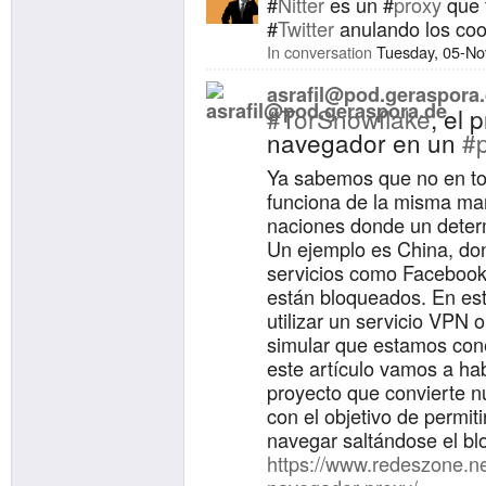
#
Nitter
es un #
proxy
que t
#
Twitter
anulando los cooc
In conversation
Tuesday, 05-No
asrafil@pod.geraspora
#TorSnowflake
, el 
navegador en un
#
Ya sabemos que no en tod
funciona de la misma m
naciones donde un deter
Un ejemplo es China, d
servicios como Faceboo
están bloqueados. En es
utilizar un servicio VPN 
simular que estamos cone
este artículo vamos a ha
proyecto que convierte n
con el objetivo de permit
navegar saltándose el bl
https://www.redeszone.net