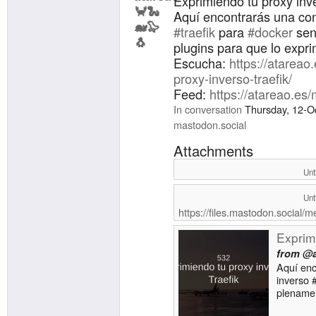
Exprimiendo tu proxy inve
Aquí encontrarás una con
#traefik
para
#docker
sen
plugins para que lo expr
Escucha:
https://atareao
proxy-inverso-traefik/
Feed:
https://atareao.es
In conversation
Thursday, 12-O
mastodon.social
Attachments
Unt
Unt
https://files.mastodon.social
Exprim
from
@a
Aquí enc
inverso #
plenamen
exprima