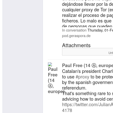
dejándose llevar por la d
cualquier proxy de Tor (e
realizar el proceso de pa
ficheros. Lo malo es que
de personas que pueden 
In conversation
Thursday, 01-F
the-middle para ver y mod
pod.geraspora.de
usuario y servidor.
https://www.muyseguridad
Attachments
-proxy-tor-robar-bitcoins-
#Ñ
#seguridad
Unt
Paul Free (14 Ⓐ, europ
Catalan's president Cha
to use
#
proxy
to be prot
by the spanish govermen
referendum.
That's something rare to 
advicing how to avoid ce
https://
twitter.com/Julian
4178