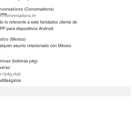
nversations
Conversations
p://conversations.im
o lo referente a este fantástico cliente de
P para dispositivos Android
xico
Mexico
alquier asunto relacionado con México
binas
bobinas p4g
iverso
p://p4g.club
dilla4gatos