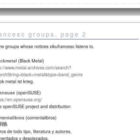
rancesc groups, page 2
he groups whose notices xikufrancesc listens to.
ackmetal
Black Metal
tp://www.metal-archives.com/search?
archString=black+metal&type=band_genre
ck metal ist krieg.
ensuse
openSUSE
ps://en.opensuse.org/
 openSUSE project and distribution
mentalibros
comentalibros
ndo
ros de todo tipo, literatura y autores,
mentados y despiezados.