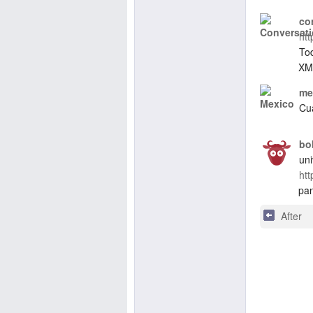
co
htt
Tod
XMP
me
Cu
bo
un
htt
pan
After