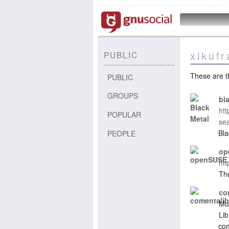
xikuf
PUBLIC
These are t
PUBLIC
GROUPS
bl
ht
POPULAR
se
Bla
PEOPLE
op
htt
The
co
Mu
Lib
co