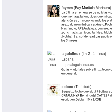
faymm
Fay Maritela Marinera
La última en enterarse de noticias y 
que me haga la longui, es que mi ca
atención es un mono tocando los plati
asexual, arromántica y agénero.Pocha
Hashimoto, PASAndaluza, comare.:fe
:punchnazis: :anticon: :tankies: :blob
:blobhaj_transprideheart:Las publica
los 3 meses.
laguialinux
La Guía Linux
España
https://laguialinux.es
Guías y tutoriales sobre linux, tecnol
en general.
coloco
Toni :fed:
Segueixo tot ho que sigui #Software
CATALUNYA Benvinguts! CAT/ESFaig
escriguen.Debian 10 + LXDE