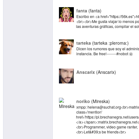
fanta
fanta
Escribo en <a href="https://56k.es">ht
<br><br>Me gusta viajar lo menos posib
las aventuras gráficas, compilar el sof
tarteka
tarteka :pleroma:
Dicen los rumores que soy el adminis
instancia. Be free!--------#nobot ㊙️
Anscarix
Anscarix
noriko
Mireska
xmpp: helena@suchat.org<br>matrix
class='mention'
href='https://pl.brechanegra.net/us
</a></span>:matrix.brechanegra.net
<br>Programmer, video game ranter,
<br>Let&#39;s be friends<br>