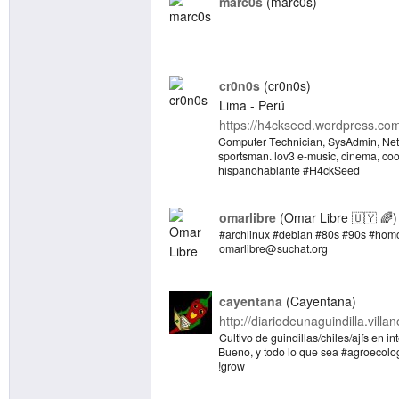
marc0s
marc0s
cr0n0s
cr0n0s
Lima - Perú
https://h4ckseed.wordpress.co
Computer Technician, SysAdmin, Net
sportsman. lov3 e-music, cinema, cook
hispanohablante #H4ckSeed
omarlibre
Omar Libre 🇺🇾 🌈
#archlinux #debian #80s #90s #hom
omarlibre@suchat.org
cayentana
Cayentana
http://diariodeunaguindilla.villa
Cultivo de guindillas/chiles/ajís en int
Bueno, y todo lo que sea #agroecologí
!grow