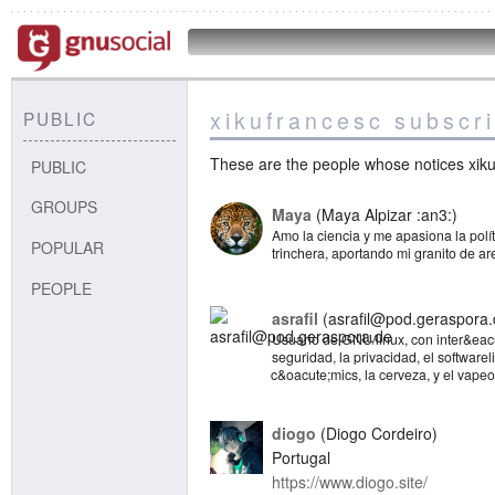
xikufrancesc subscri
PUBLIC
These are the people whose notices xikuf
PUBLIC
GROUPS
Maya
Maya Alpizar :an3:
Amo la ciencia y me apasiona la polí
POPULAR
trinchera, aportando mi granito de a
PEOPLE
asrafil
asrafil@pod.geraspora
Usuario de GNU/linux, con inter&eacu
seguridad, la privacidad, el softwareli
c&oacute;mics, la cerveza, y el vapeo
diogo
Diogo Cordeiro
Portugal
https://www.diogo.site/