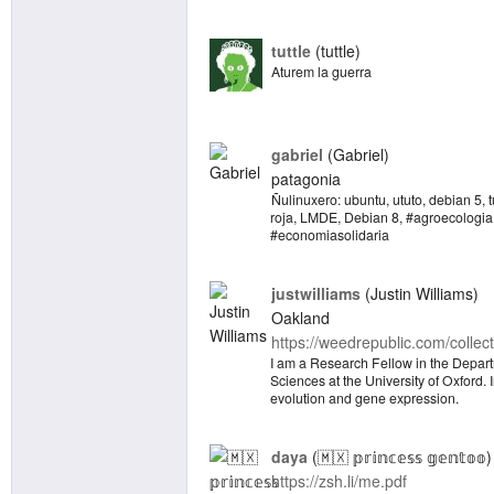
tuttle
tuttle
Aturem la guerra
gabriel
Gabriel
patagonia
Ñulinuxero: ubuntu, ututo, debian 5, t
roja, LMDE, Debian 8, #agroecologia
#economiasolidaria
justwilliams
Justin Williams
Oakland
https://weedrepublic.com/collec
I am a Research Fellow in the Depart
Sciences at the University of Oxford. 
evolution and gene expression.
daya
🇲🇽 𝕡𝕣𝕚𝕟𝕔𝕖𝕤𝕤 𝕘𝕖𝕟𝕥𝕠𝕠
https://zsh.li/me.pdf