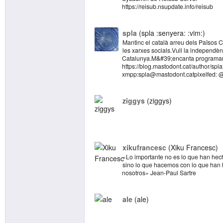
https://reisub.nsupdate.info/reisub
spla
spla :senyera: :vim:
Mantinc el català arreu dels Països 
les xarxes socials.Vull la independè
Catalunya.M&#39;encanta programar
https://blog.mastodont.cat/author/spl
xmpp:spla@mastodont.catpixelfed: 
ziggys
ziggys
xikufrancesc
Xiku Francesc
«Lo importante no es lo que han hec
sino lo que hacemos con lo que han
nosotros» Jean-Paul Sartre
ale
ale