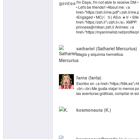
I'm Daya, I'm not able to receive DM 
• Let's be friends!! •About me: <a
href="https://zsh.li/me.pdf">zsh.li/m
•Engaged • MC(☾ ♋️) AS♎ ☀️♉ • Site
href="https://zsh.li">zsh.li</a> XMPP:
princess@mikan.zsh.li Animes: <a
href="https://myanimelist.net/profile/
sathariel
Sathariel Mercurius
Magia y alquimia hermética.
fanta
fanta
Escribo en <a href="https://56k.es">ht
<br><br>Me gusta viajar lo menos posib
las aventuras gráficas, compilar el sof
kosmonauta
K.