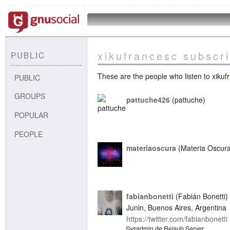
xikufrancesc subscr
PUBLIC
These are the people who listen to xikuf
PUBLIC
GROUPS
pattuche426
pattuche
POPULAR
PEOPLE
materiaoscura
Materia Oscur
fabianbonetti
Fabián Bonetti
Junin, Buenos Aires, Argentina
https://twitter.com/fabianbonetti
Sysadmin de Reisub Server