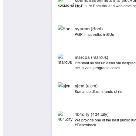
kosmonaut@mstdn.io
космон
<p>Future Rockstar and web develop
system
Root
PGP: https://elbo.in/6Uu
marcos
marc0s
Intentant no ser un ésser viu desprec
me la vida, programo coses
ajcm
ajcm
Sumando días mirando el río.
404city
404.city
We provide one of the best public X
#Fallowback