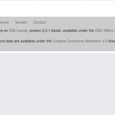
ource
Version
Contact
uns on
GNU social
, version 2.0.1-beta0, available under the
GNU Affero 
nd data are available under the
Creative Commons Attribution 3.0
lice