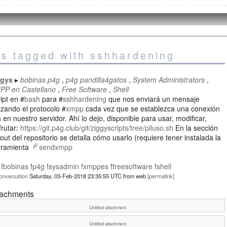
es tagged with sshhardening
ggys
bobinas p4g
p4g pandilla4gatos
System Administrators
PP en Castellano
Free Software
Shell
ipt en #
bash
para #
sshhardening
que nos enviará un mensaje
lizando el protocolo #
xmpp
cada vez que se establezca una conexión
 en nuestro servidor. Ahí lo dejo, disponible para usar, modificar,
frutar:
https://git.p4g.club/git/ziggyscripts/tree/piluso.sh
En la sección
out del repositorio se detalla cómo usarlo (requiere tener instalada la
rramienta
sendxmpp
 !
bobinas
!
p4g
!
sysadmin
!
xmppes
!
freesoftware
!
shell
onversation
Saturday, 03-Feb-2018 23:35:55 UTC
from
web
permalink
tachments
Untitled attachment
Untitled attachment