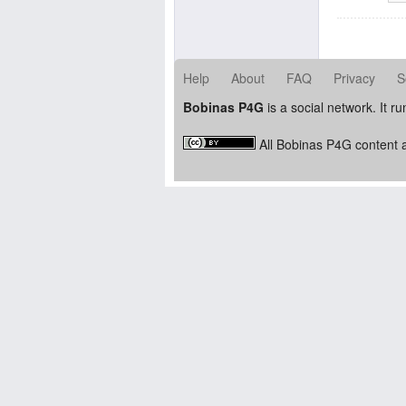
Help
About
FAQ
Privacy
S
Bobinas P4G
is a social network. It r
All Bobinas P4G content a