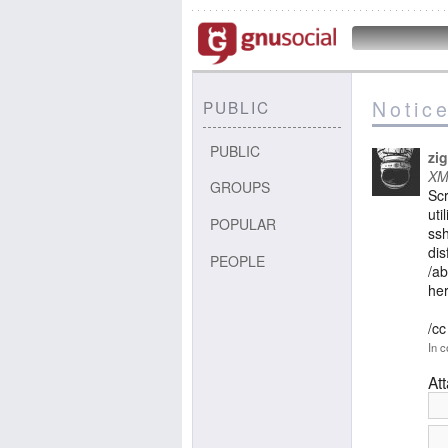
Notic
PUBLIC
PUBLIC
zi
XM
GROUPS
Scr
uti
POPULAR
ssh
dis
PEOPLE
/ab
he
/cc
In c
At